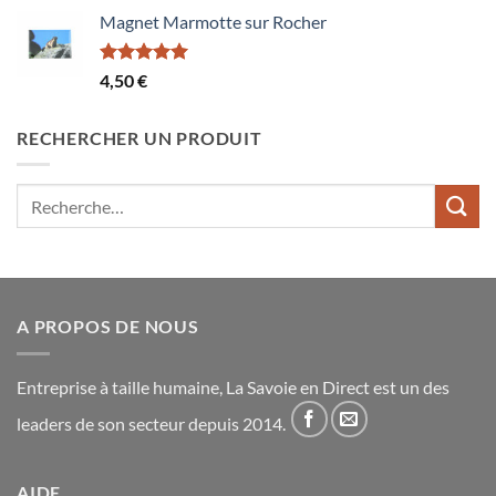
Magnet Marmotte sur Rocher
Note
5.00
4,50
€
sur 5
RECHERCHER UN PRODUIT
Recherche
pour :
A PROPOS DE NOUS
Entreprise à taille humaine, La Savoie en Direct est un des
leaders de son secteur depuis 2014.
AIDE