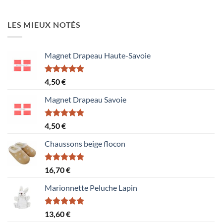
15,60 €
LES MIEUX NOTÉS
Magnet Drapeau Haute-Savoie
Note
5.00
4,50
€
sur 5
Magnet Drapeau Savoie
Note
5.00
4,50
€
sur 5
Chaussons beige flocon
Note
5.00
16,70
€
sur 5
Marionnette Peluche Lapin
Note
5.00
13,60
€
sur 5