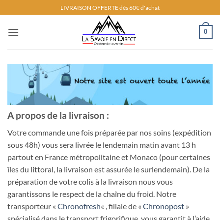
Passer
LIVRAISON OFFERTE dès 60€ d'achat
au
contenu
0
A propos de la livraison :
Votre commande une fois préparée par nos soins (expédition
sous 48h) vous sera livrée le lendemain matin avant 13 h
partout en France métropolitaine et Monaco (pour certaines
îles du littoral, la livraison est assurée le surlendemain). De la
préparation de votre colis à la livraison nous vous
garantissons le respect de la chaîne du froid. Notre
transporteur «
Chronofresh
« , filiale de «
Chronopost
»
spécialisé dans le transport frigorifique, vous garantit à l’aide