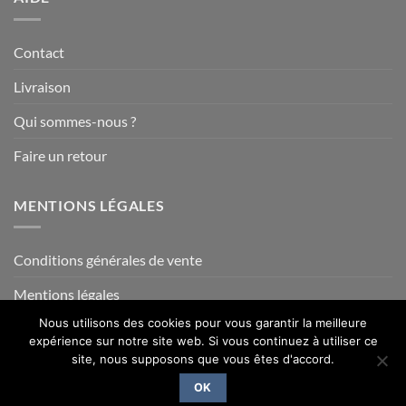
Contact
Livraison
Qui sommes-nous ?
Faire un retour
MENTIONS LÉGALES
Conditions générales de vente
Mentions légales
Nous utilisons des cookies pour vous garantir la meilleure
expérience sur notre site web. Si vous continuez à utiliser ce
site, nous supposons que vous êtes d'accord.
Visa
PayPal
MasterCard
Credit
Card
OK
Copyright 2014- 2026 ©
La Savoie en Direct
2