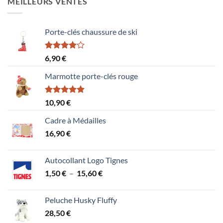
MEILLEURS VENTES
Porte-clés chaussure de ski
Note
6,90
€
4.00
sur
5
Marmotte porte-clés rouge
Note
5.00
10,90
€
sur 5
Cadre à Médailles
16,90
€
Autocollant Logo Tignes
Plage
1,50
€
–
15,60
€
de
prix :
Peluche Husky Fluffy
1,50 €
28,50
€
à