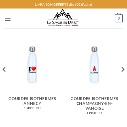
Passer
LIVRAISON OFFERTE dès 60€ d'achat
au
contenu
0
GOURDES ISOTHERMES
GOURDES ISOTHERMES
ANNECY
CHAMPAGNY-EN-
VANOISE
6 PRODUITS
1 PRODUIT