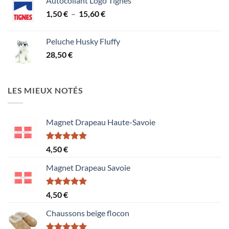
Autocollant Logo Tignes
Plage
1,50
€
–
15,60
€
de
prix :
Peluche Husky Fluffy
1,50 €
28,50
€
à
15,60 €
LES MIEUX NOTÉS
Magnet Drapeau Haute-Savoie
Note
5.00
4,50
€
sur 5
Magnet Drapeau Savoie
Note
5.00
4,50
€
sur 5
Chaussons beige flocon