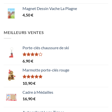
Magnet Dessin Vache La Plagne
4,50
€
MEILLEURS VENTES
Porte-clés chaussure de ski
Note
6,90
€
4.00
sur
5
Marmotte porte-clés rouge
Note
5.00
10,90
€
sur 5
Cadre à Médailles
16,90
€