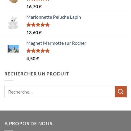
Note
5.00
16,70
€
sur 5
Marionnette Peluche Lapin
Note
5.00
13,60
€
sur 5
Magnet Marmotte sur Rocher
Note
5.00
4,50
€
sur 5
RECHERCHER UN PRODUIT
Recherche
pour :
A PROPOS DE NOUS