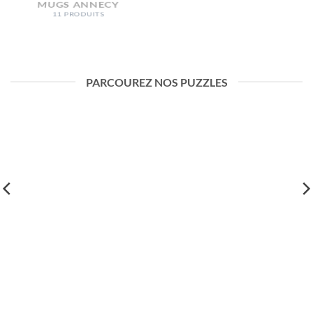
MUGS BRIDES-LES-BAINS
1 PRODUIT
MUGS ANNECY
11 PRODUITS
PARCOUREZ NOS PUZZLES
PUZZLES CHAMPAGNY-EN-VANOISE