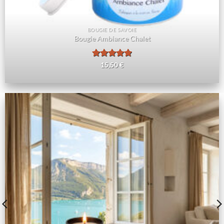
BOUGIE DE SAVOIE
Bougie Ambiance Chalet
Note
5
sur
15,50
€
5