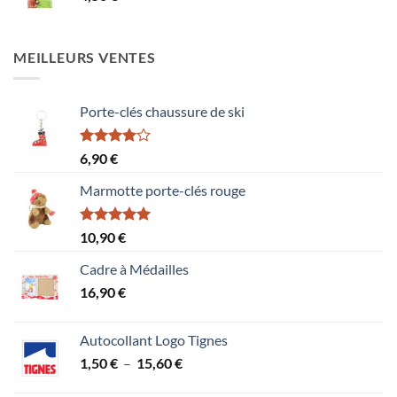
MEILLEURS VENTES
Porte-clés chaussure de ski
Note
6,90
€
4.00
sur
5
Marmotte porte-clés rouge
Note
5.00
10,90
€
sur 5
Cadre à Médailles
16,90
€
Autocollant Logo Tignes
Plage
1,50
€
–
15,60
€
de