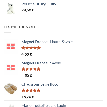
prix :
Peluche Husky Fluffy
1,50 €
28,50
€
à
15,60 €
LES MIEUX NOTÉS
Magnet Drapeau Haute-Savoie
Note
5.00
4,50
€
sur 5
Magnet Drapeau Savoie
Note
5.00
4,50
€
sur 5
Chaussons beige flocon
Note
5.00
16,70
€
sur 5
Marionnette Peluche Lapin