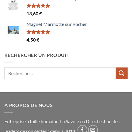
Note
5.00
13,60
€
sur 5
Magnet Marmotte sur Rocher
Note
5.00
4,50
€
sur 5
RECHERCHER UN PRODUIT
Recherche
pour :
A PROPOS DE NOUS
Entreprise à taille humaine, La Savoie en Direct est un des
leaders de son secteur depuis 2014.