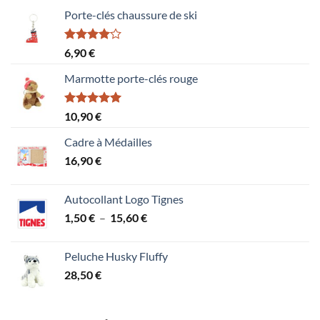
Porte-clés chaussure de ski
Note
6,90
€
4.00
sur
5
Marmotte porte-clés rouge
Note
5.00
10,90
€
sur 5
Cadre à Médailles
16,90
€
Autocollant Logo Tignes
Plage
1,50
€
–
15,60
€
de
prix :
Peluche Husky Fluffy
1,50 €
28,50
€
à
15,60 €