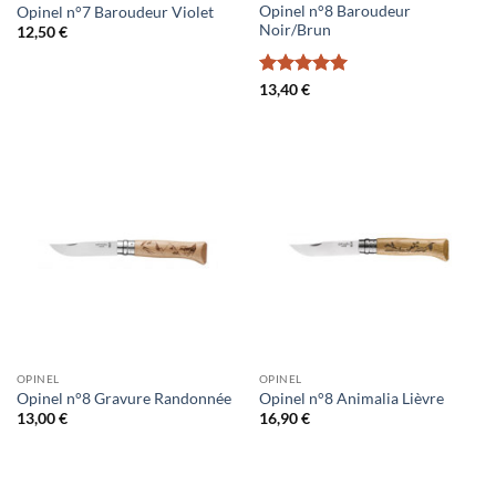
Opinel n°8 Baroudeur
Opinel n°7 Baroudeur Violet
Noir/Brun
12,50
€
Note
5
sur
13,40
€
5
OPINEL
OPINEL
Opinel n°8 Gravure Randonnée
Opinel n°8 Animalia Lièvre
13,00
€
16,90
€