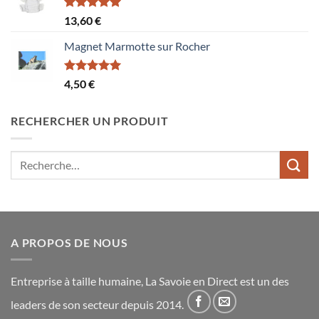
Note
5.00
13,60
€
sur 5
Magnet Marmotte sur Rocher
Note
5.00
4,50
€
sur 5
RECHERCHER UN PRODUIT
Recherche
pour :
A PROPOS DE NOUS
Entreprise à taille humaine, La Savoie en Direct est un des
leaders de son secteur depuis 2014.