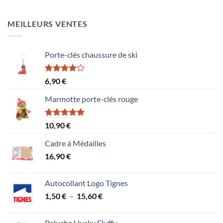
MEILLEURS VENTES
Porte-clés chaussure de ski
Note
6,90
€
4.00
sur
5
Marmotte porte-clés rouge
Note
5.00
10,90
€
sur 5
Cadre à Médailles
16,90
€
Autocollant Logo Tignes
Plage
1,50
€
–
15,60
€
de
prix :
Peluche Husky Fluffy