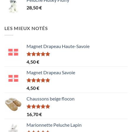
1,50 €
28,50
€
à
15,60 €
LES MIEUX NOTÉS
Magnet Drapeau Haute-Savoie
Note
5.00
4,50
€
sur 5
Magnet Drapeau Savoie
Note
5.00
4,50
€
sur 5
Chaussons beige flocon
Note
5.00
16,70
€
sur 5
Marionnette Peluche Lapin