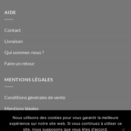
AIDE
Contact
Livraison
Qui sommes-nous ?
Faire un retour
MENTIONS LÉGALES
Conditions générales de vente
Mentions légales
Nous utilisons des cookies pour vous garantir la meilleure
expérience sur notre site web. Si vous continuez à utiliser ce
site, nous supposons que vous êtes d'accord.
Visa
PayPal
MasterCard
Credit