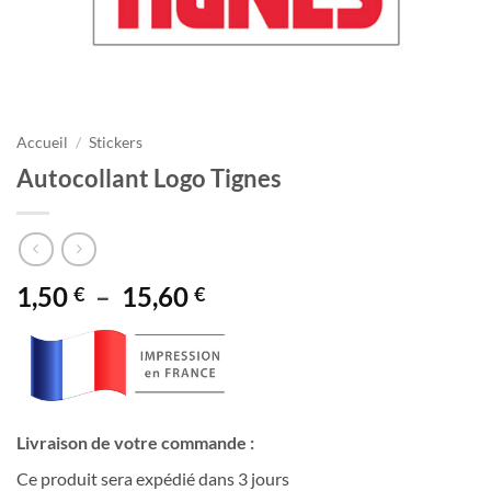
Accueil
/
Stickers
Autocollant Logo Tignes
Plage
1,50
–
15,60
€
€
de
prix :
1,50 €
à
15,60 €
Livraison de votre commande :
Ce produit sera expédié dans 3 jours