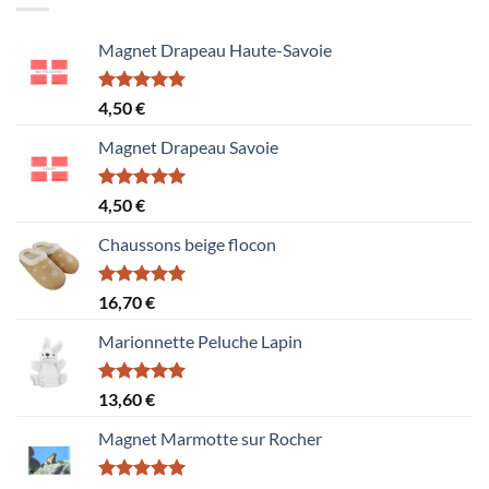
Magnet Drapeau Haute-Savoie
Note
5.00
4,50
€
sur 5
Magnet Drapeau Savoie
Note
5.00
4,50
€
sur 5
Chaussons beige flocon
Note
5.00
16,70
€
sur 5
Marionnette Peluche Lapin
Note
5.00
13,60
€
sur 5
Magnet Marmotte sur Rocher