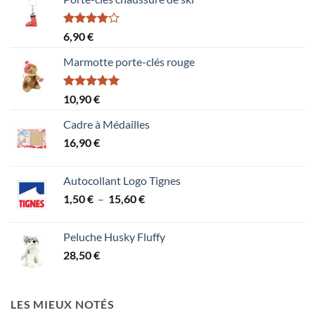
Note
6,90
€
4.00
sur
5
Marmotte porte-clés rouge
Note
5.00
10,90
€
sur 5
Cadre à Médailles
16,90
€
Autocollant Logo Tignes
Plage
1,50
€
–
15,60
€
de
prix :
Peluche Husky Fluffy
1,50 €
28,50
€
à
15,60 €
LES MIEUX NOTÉS