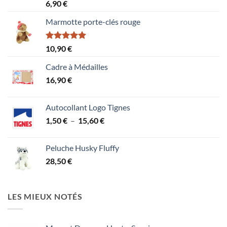
Note
6,90
€
4.00
sur
5
Marmotte porte-clés rouge
Note
5.00
10,90
€
sur 5
Cadre à Médailles
16,90
€
Autocollant Logo Tignes
Plage
1,50
€
–
15,60
€
de
prix :
Peluche Husky Fluffy
1,50 €
28,50
€
à
15,60 €
LES MIEUX NOTÉS