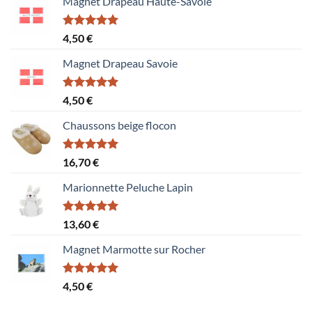
Magnet Drapeau Haute-Savoie
Note
5.00
4,50
€
sur 5
Magnet Drapeau Savoie
Note
5.00
4,50
€
sur 5
Chaussons beige flocon
Note
5.00
16,70
€
sur 5
Marionnette Peluche Lapin
Note
5.00
13,60
€
sur 5
Magnet Marmotte sur Rocher
Note
5.00
4,50
€
sur 5