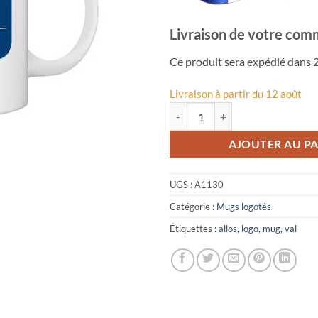
Livraison de votre com
Ce produit sera expédié dans 2
Livraison à partir du 12 août
quantité de Mug logo Val d'Allos
AJOUTER AU PA
UGS :
A1130
Catégorie :
Mugs logotés
Étiquettes :
allos
,
logo
,
mug
,
val