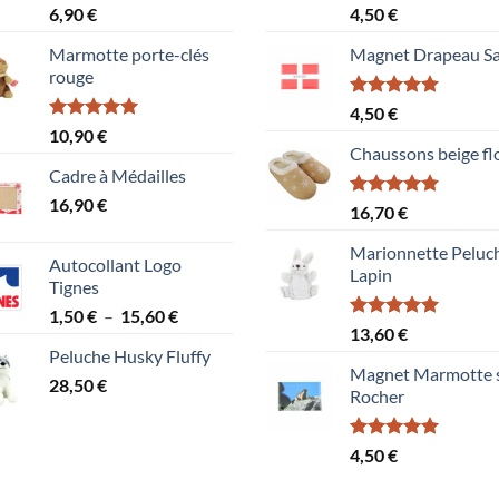
Note
Note
5.00
6,90
€
4,50
€
4.00
sur
sur 5
5
Marmotte porte-clés
Magnet Drapeau Sa
rouge
Note
5.00
4,50
€
sur 5
Note
5.00
10,90
€
sur 5
Chaussons beige fl
Cadre à Médailles
16,90
€
Note
5.00
16,70
€
sur 5
Marionnette Peluc
Autocollant Logo
Lapin
Tignes
Plage
1,50
€
–
15,60
€
Note
5.00
13,60
€
de
sur 5
Peluche Husky Fluffy
prix :
Magnet Marmotte 
28,50
€
1,50 €
Rocher
à
15,60 €
Note
5.00
4,50
€
sur 5