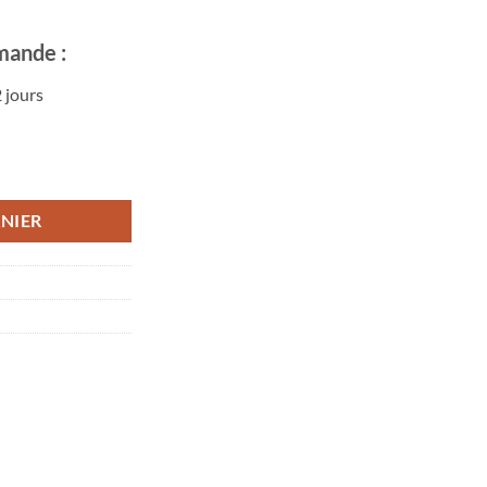
mande :
 jours
NIER