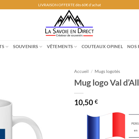
LIVRAISON OFFERTE dès 60€ d'achat
TS
SOUVENIRS
VÊTEMENTS
COUTEAUX OPINEL
NOS 
Accueil
/
Mugs logotés
Mug logo Val d’Al
10,50
€