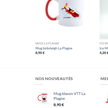
MUGS LA PLAGNE
ICE M
Mug bobsleigh La Plagne
Ice 
8,90
€
4,20
NOS NOUVEAUTÉS
MEI
Mug blason VTT La
Plagne
8,90
€