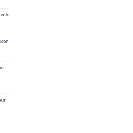
voie
ocon
he
sur