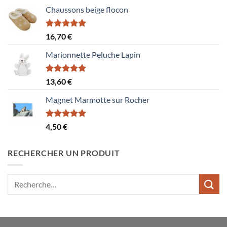
Chaussons beige flocon
Note
5.00
16,70
€
sur 5
Marionnette Peluche Lapin
Note
5.00
13,60
€
sur 5
Magnet Marmotte sur Rocher
Note
5.00
4,50
€
sur 5
RECHERCHER UN PRODUIT
Recherche
pour :