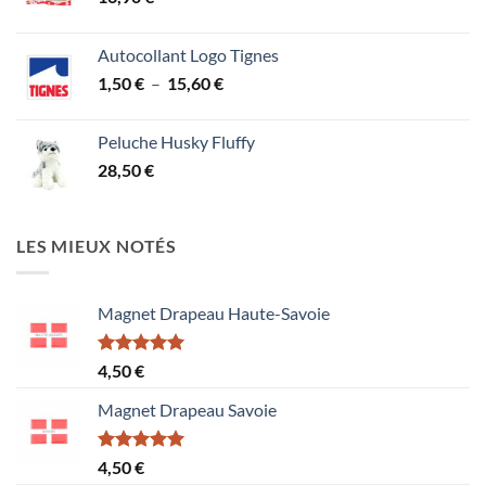
Autocollant Logo Tignes
Plage
1,50
€
–
15,60
€
de
prix :
Peluche Husky Fluffy
1,50 €
28,50
€
à
15,60 €
LES MIEUX NOTÉS
Magnet Drapeau Haute-Savoie
Note
5.00
4,50
€
sur 5
Magnet Drapeau Savoie
Note
5.00
4,50
€
sur 5