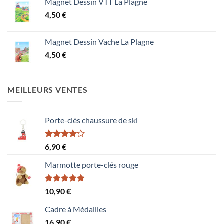
Magnet Dessin VTT La Plagne
4,50
€
Magnet Dessin Vache La Plagne
4,50
€
MEILLEURS VENTES
Porte-clés chaussure de ski
Note
6,90
€
4.00
sur
5
Marmotte porte-clés rouge
Note
5.00
10,90
€
sur 5
Cadre à Médailles
16,90
€