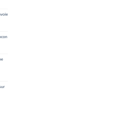
voie
ocon
he
sur