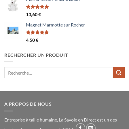
Note
5.00
13,60
€
sur 5
Magnet Marmotte sur Rocher
Note
5.00
4,50
€
sur 5
RECHERCHER UN PRODUIT
Recherche
pour :
A PROPOS DE NOUS
Entreprise à taille humaine, La Savoie en Direct est un des