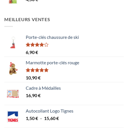
MEILLEURS VENTES
Porte-clés chaussure de ski
Note
6,90
€
4.00
sur
5
Marmotte porte-clés rouge
Note
5.00
10,90
€
sur 5
Cadre à Médailles
16,90
€
Autocollant Logo Tignes
Plage
1,50
€
–
15,60
€
de