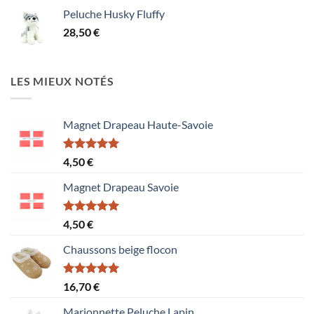
prix :
Peluche Husky Fluffy
1,50 €
28,50
€
à
15,60 €
LES MIEUX NOTÉS
Magnet Drapeau Haute-Savoie
Note
5.00
4,50
€
sur 5
Magnet Drapeau Savoie
Note
5.00
4,50
€
sur 5
Chaussons beige flocon
Note
5.00
16,70
€
sur 5
Marionnette Peluche Lapin