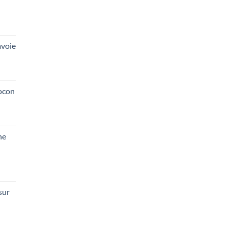
voie
ocon
he
sur