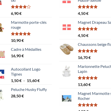
ski
Haute-Savoie
Note
Note
5.00
6,90
€
4,50
€
4.00
sur
sur 5
5
Marmotte porte-clés
Magnet Drapeau Sa
rouge
Note
5.00
4,50
€
sur 5
Note
5.00
10,90
€
sur 5
Chaussons beige fl
Cadre à Médailles
16,90
€
Note
5.00
16,70
€
sur 5
Marionnette Peluc
Autocollant Logo
Lapin
Tignes
Plage
1,50
€
–
15,60
€
Note
5.00
13,60
€
de
sur 5
Peluche Husky Fluffy
prix :
Magnet Marmotte 
28,50
€
1,50 €
Rocher
à
15,60 €
Note
5.00