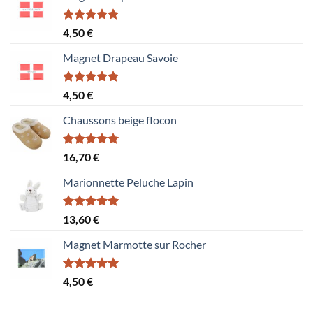
Note
5.00
4,50
€
sur 5
Magnet Drapeau Savoie
Note
5.00
4,50
€
sur 5
Chaussons beige flocon
Note
5.00
16,70
€
sur 5
Marionnette Peluche Lapin
Note
5.00
13,60
€
sur 5
Magnet Marmotte sur Rocher
Note
5.00
4,50
€
sur 5