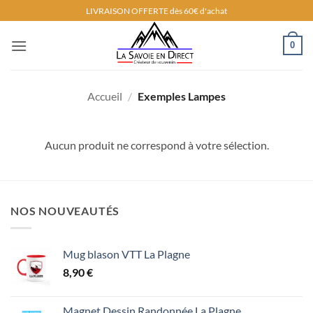
Passer
LIVRAISON OFFERTE dès 60€ d'achat
au
contenu
0
Accueil
/
Exemples Lampes
Aucun produit ne correspond à votre sélection.
NOS NOUVEAUTÉS
Mug blason VTT La Plagne
8,90
€
Magnet Dessin Randonnée La Plagne