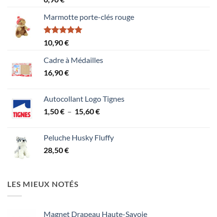
4.00
sur
5
Marmotte porte-clés rouge
Note
5.00
10,90
€
sur 5
Cadre à Médailles
16,90
€
Autocollant Logo Tignes
Plage
1,50
€
–
15,60
€
de
prix :
Peluche Husky Fluffy
1,50 €
28,50
€
à
15,60 €
LES MIEUX NOTÉS
Magnet Drapeau Haute-Savoie