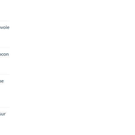
voie
ocon
he
sur