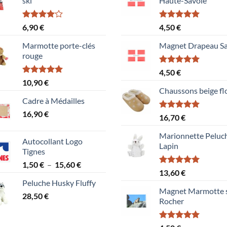
ski
Haute-Savoie
Note
Note
5.00
6,90
€
4,50
€
4.00
sur
sur 5
5
Marmotte porte-clés
Magnet Drapeau Sa
rouge
Note
5.00
4,50
€
sur 5
Note
5.00
10,90
€
sur 5
Chaussons beige fl
Cadre à Médailles
16,90
€
Note
5.00
16,70
€
sur 5
Marionnette Peluc
Autocollant Logo
Lapin
Tignes
Plage
1,50
€
–
15,60
€
Note
5.00
13,60
€
de
sur 5
Peluche Husky Fluffy
prix :
Magnet Marmotte 
28,50
€
1,50 €
Rocher
à
15,60 €
Note
5.00