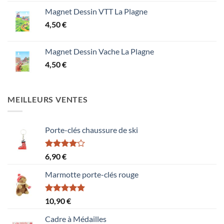
Magnet Dessin VTT La Plagne
4,50
€
Magnet Dessin Vache La Plagne
4,50
€
MEILLEURS VENTES
Porte-clés chaussure de ski
Note
6,90
€
4.00
sur
5
Marmotte porte-clés rouge
Note
5.00
10,90
€
sur 5
Cadre à Médailles