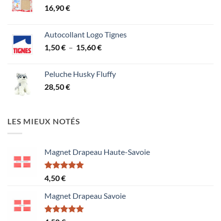
16,90
€
Autocollant Logo Tignes
Plage
1,50
€
–
15,60
€
de
prix :
Peluche Husky Fluffy
1,50 €
28,50
€
à
15,60 €
LES MIEUX NOTÉS
Magnet Drapeau Haute-Savoie
Note
5.00
4,50
€
sur 5
Magnet Drapeau Savoie
Note
5.00