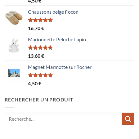
4,50
€
sur 5
Chaussons beige flocon
Note
5.00
16,70
€
sur 5
Marionnette Peluche Lapin
Note
5.00
13,60
€
sur 5
Magnet Marmotte sur Rocher
Note
5.00
4,50
€
sur 5
RECHERCHER UN PRODUIT
Recherche
pour :