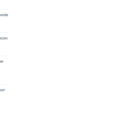
voie
ocon
he
sur