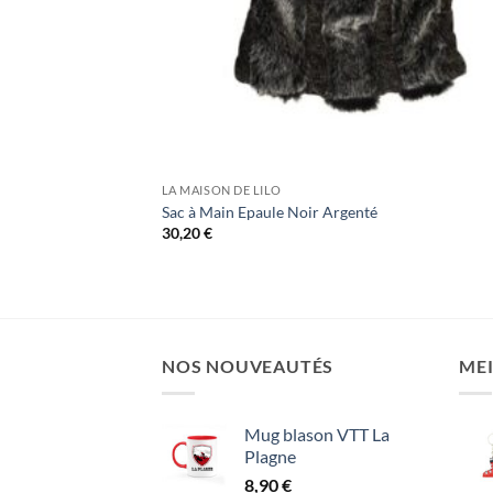
LA MAISON DE LILO
Sac à Main Epaule Noir Argenté
30,20
€
NOS NOUVEAUTÉS
MEI
Mug blason VTT La
Plagne
8,90
€