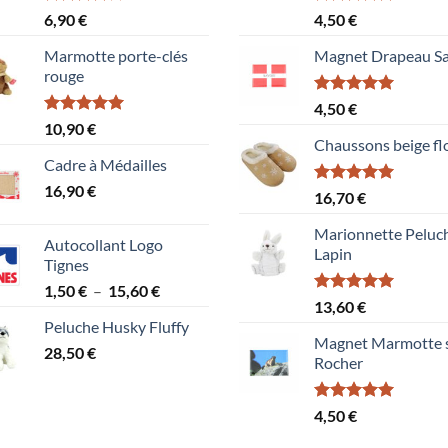
Note
Note
5.00
6,90
€
4,50
€
4.00
sur
sur 5
5
Marmotte porte-clés
Magnet Drapeau Sa
rouge
Note
5.00
4,50
€
sur 5
Note
5.00
10,90
€
sur 5
Chaussons beige fl
Cadre à Médailles
16,90
€
Note
5.00
16,70
€
sur 5
Marionnette Peluc
Autocollant Logo
Lapin
Tignes
Plage
1,50
€
–
15,60
€
Note
5.00
13,60
€
de
sur 5
Peluche Husky Fluffy
prix :
Magnet Marmotte 
28,50
€
1,50 €
Rocher
à
15,60 €
Note
5.00
4,50
€
sur 5