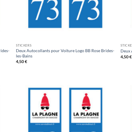
STICKERS
STICK
ides-
Deux Autocollants pour Voiture Logo BB Rose Brides-
Deux 
les-Bains
4,50
€
4,50
€