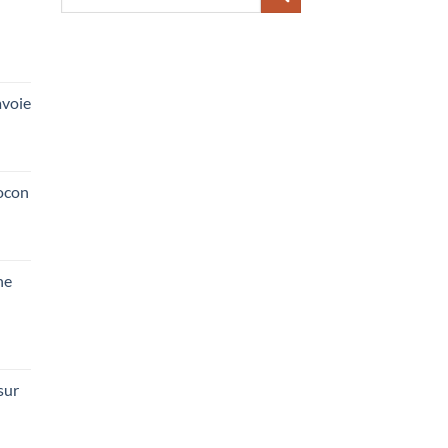
pour :
voie
ocon
he
sur