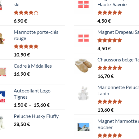
ski
Haute-Savoie
Note
Note
5.00
6,90
€
4,50
€
4.00
sur
sur 5
5
Marmotte porte-clés
Magnet Drapeau Sa
rouge
Note
5.00
4,50
€
sur 5
Note
5.00
10,90
€
sur 5
Chaussons beige fl
Cadre à Médailles
16,90
€
Note
5.00
16,70
€
sur 5
Marionnette Peluc
Autocollant Logo
Lapin
Tignes
Plage
1,50
€
–
15,60
€
Note
5.00
13,60
€
de
sur 5
Peluche Husky Fluffy
prix :
Magnet Marmotte 
28,50
€
1,50 €
Rocher
à
15,60 €