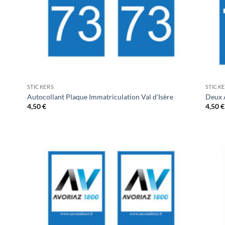
STICKERS
STICK
Autocollant Plaque Immatriculation Val d’Isère
Deux 
4,50
€
4,50
€