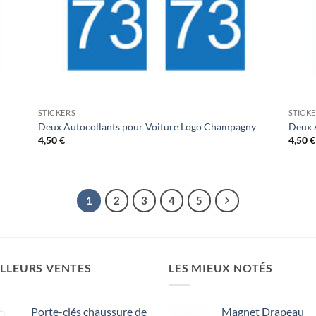
STICKERS
STICK
-
Deux Autocollants pour Voiture Logo Champagny
Deux 
4,50
€
4,50
€
1
2
3
4
5
LLEURS VENTES
LES MIEUX NOTÉS
Porte-clés chaussure de
Magnet Drapeau