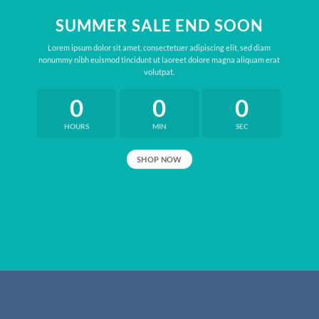
SUMMER SALE END SOON
Lorem ipsum dolor sit amet, consectetuer adipiscing elit, sed diam
nonummy nibh euismod tincidunt ut laoreet dolore magna aliquam erat
volutpat.
0
0
0
HOURS
MIN
SEC
SHOP NOW