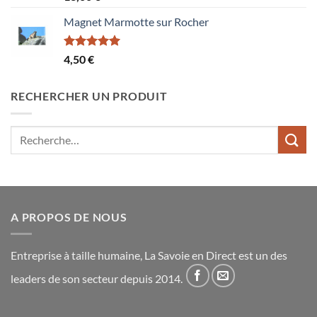
sur 5
Magnet Marmotte sur Rocher
Note
5.00
4,50
€
sur 5
RECHERCHER UN PRODUIT
Recherche
pour :
A PROPOS DE NOUS
Entreprise à taille humaine, La Savoie en Direct est un des
leaders de son secteur depuis 2014.