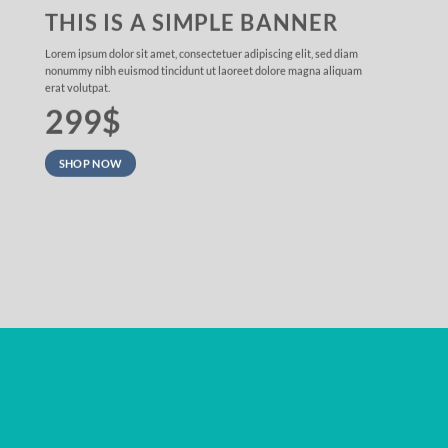
THIS IS A SIMPLE BANNER
Lorem ipsum dolor sit amet, consectetuer adipiscing elit, sed diam
nonummy nibh euismod tincidunt ut laoreet dolore magna aliquam
erat volutpat.
299$
SHOP NOW