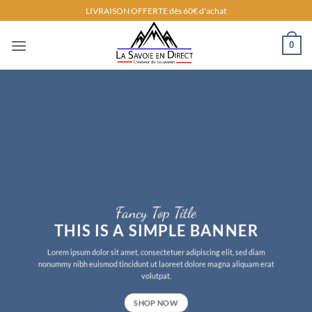
Passer
LIVRAISON OFFERTE dès 60€ d'achat
au
contenu
0
Fancy Top Title
THIS IS A SIMPLE BANNER
Lorem ipsum dolor sit amet, consectetuer adipiscing elit, sed diam
nonummy nibh euismod tincidunt ut laoreet dolore magna aliquam erat
volutpat.
SHOP NOW