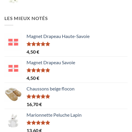
15,60 €
LES MIEUX NOTÉS
Magnet Drapeau Haute-Savoie
Note
5.00
4,50
€
sur 5
Magnet Drapeau Savoie
Note
5.00
4,50
€
sur 5
Chaussons beige flocon
Note
5.00
16,70
€
sur 5
Marionnette Peluche Lapin
Note
5.00
13,60
€