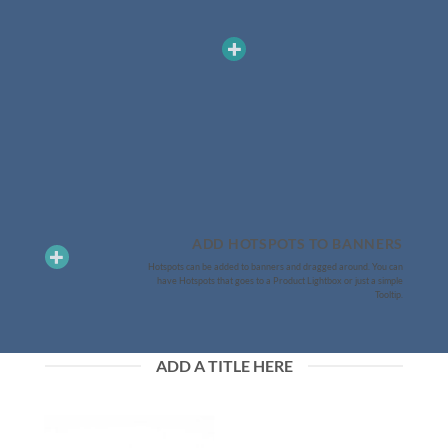
ADD HOTSPOTS TO BANNERS
Hotspots can be added to banners and dragged around. You can
have Hotspots that goes to a Product Lightbox or just a simple
Tooltip.
ADD A TITLE HERE