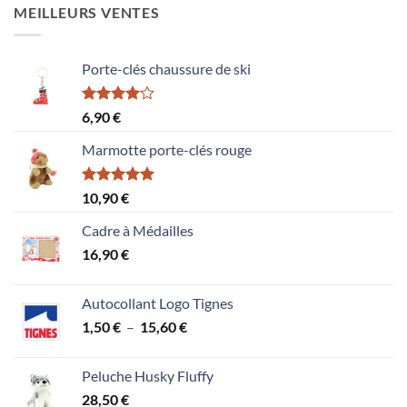
MEILLEURS VENTES
Porte-clés chaussure de ski
Note
6,90
€
4.00
sur
5
Marmotte porte-clés rouge
Note
5.00
10,90
€
sur 5
Cadre à Médailles
16,90
€
Autocollant Logo Tignes
Plage
1,50
€
–
15,60
€
de
prix :
Peluche Husky Fluffy
1,50 €
28,50
€
à