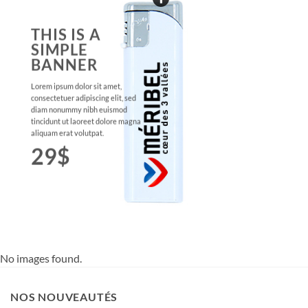
THIS IS A
SIMPLE
BANNER
Lorem ipsum dolor sit amet,
consectetuer adipiscing elit, sed
diam nonummy nibh euismod
tincidunt ut laoreet dolore magna
aliquam erat volutpat.
29$
No images found.
NOS NOUVEAUTÉS