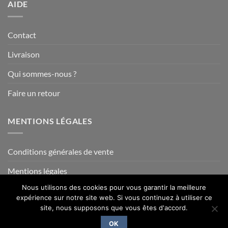
AIDE
Contact
Livraison
Qui sommes-nous ?
Faire un retour
MENTIONS LÉGALES
Conditions générales de vente
Mentions légales
Nous utilisons des cookies pour vous garantir la meilleure
expérience sur notre site web. Si vous continuez à utiliser ce
site, nous supposons que vous êtes d'accord.
Visa
PayPal
MasterCard
Credit
Card
OK