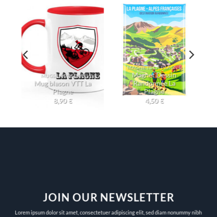
MAGNETS LA PLAGNE
Magnet Dessin
MUGS LA PLAGNE
Mug blason VTT La
Randonnée La
Plagne
Plagne
8,90
€
4,50
€
JOIN OUR NEWSLETTER
Lorem ipsum dolor sit amet, consectetuer adipiscing elit, sed diam nonummy nibh