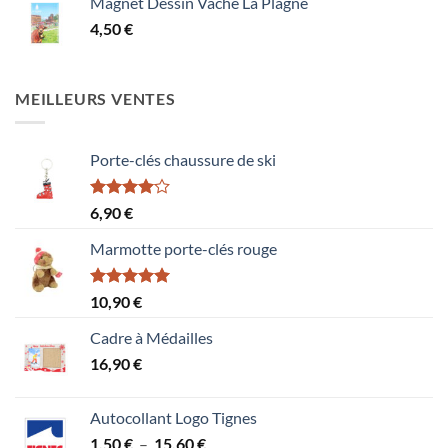
Magnet Dessin Vache La Plagne
4,50
€
MEILLEURS VENTES
Porte-clés chaussure de ski
Note
6,90
€
4.00
sur
5
Marmotte porte-clés rouge
Note
5.00
10,90
€
sur 5
Cadre à Médailles
16,90
€
Autocollant Logo Tignes
Plage
1,50
€
–
15,60
€