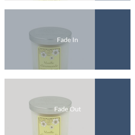
Fade In
Fade Out