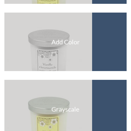
Add Color
Grayscale