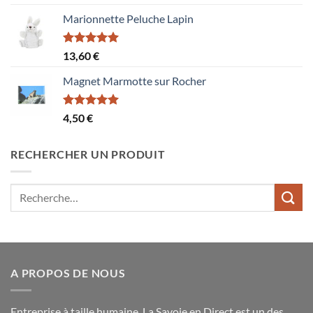
sur 5
Marionnette Peluche Lapin
Note
5.00
13,60
€
sur 5
Magnet Marmotte sur Rocher
Note
5.00
4,50
€
sur 5
RECHERCHER UN PRODUIT
Recherche
pour :
A PROPOS DE NOUS
Entreprise à taille humaine, La Savoie en Direct est un des