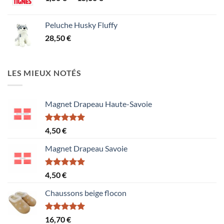
de
prix :
Peluche Husky Fluffy
1,50 €
28,50
€
à
15,60 €
LES MIEUX NOTÉS
Magnet Drapeau Haute-Savoie
Note
5.00
4,50
€
sur 5
Magnet Drapeau Savoie
Note
5.00
4,50
€
sur 5
Chaussons beige flocon
Note
5.00
16,70
€