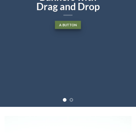
op
diam nonummy nibh euismod
tincidunt ut laoreet dolore
magna aliquam erat volutpat….
BUY NOW
LEARN MORE