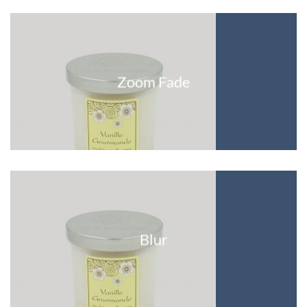
Zoom Fade
Blur