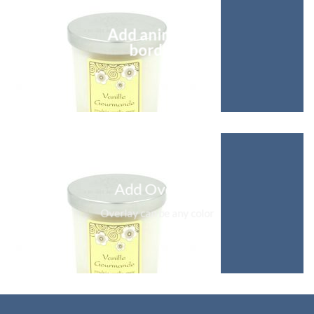
Add animated
borders
Add Overlay
Overlay can be any color