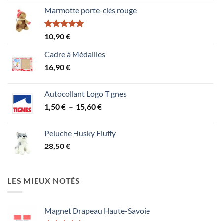
5
Marmotte porte-clés rouge
Note
5.00
10,90
€
sur 5
Cadre à Médailles
16,90
€
Autocollant Logo Tignes
Plage
1,50
€
–
15,60
€
de
prix :
Peluche Husky Fluffy
1,50 €
28,50
€
à
15,60 €
LES MIEUX NOTÉS
Magnet Drapeau Haute-Savoie