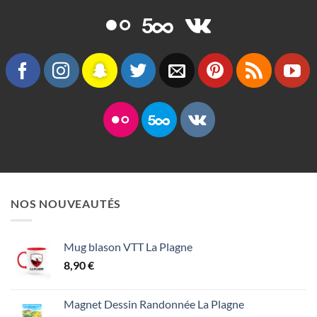
NOS NOUVEAUTÉS
Mug blason VTT La Plagne
8,90
€
Magnet Dessin Randonnée La Plagne