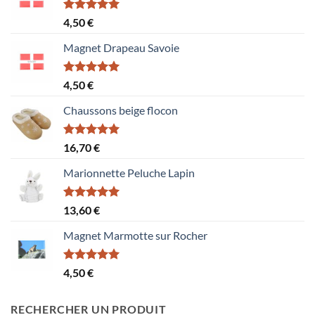
Note
5.00
4,50
€
sur 5
Magnet Drapeau Savoie
Note
5.00
4,50
€
sur 5
Chaussons beige flocon
Note
5.00
16,70
€
sur 5
Marionnette Peluche Lapin
Note
5.00
13,60
€
sur 5
Magnet Marmotte sur Rocher
Note
5.00
4,50
€
sur 5
RECHERCHER UN PRODUIT