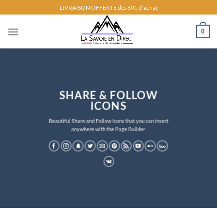
Passer
LIVRAISON OFFERTE dès 60€ d'achat
au
contenu
0
SHARE & FOLLOW
ICONS
Beautiful Share and Follow Icons that you can insert
anywhere with the Page Builder.