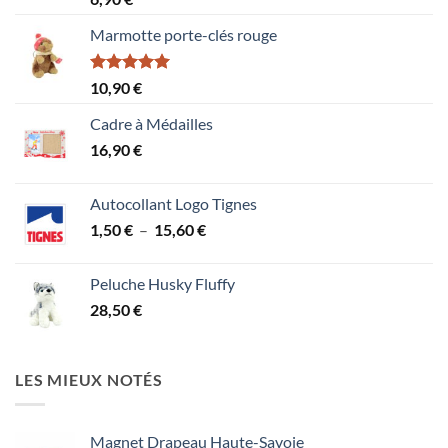
4.00
sur
5
Marmotte porte-clés rouge
Note
5.00
10,90
€
sur 5
Cadre à Médailles
16,90
€
Autocollant Logo Tignes
Plage
1,50
€
–
15,60
€
de
prix :
Peluche Husky Fluffy
1,50 €
28,50
€
à
15,60 €
LES MIEUX NOTÉS
Magnet Drapeau Haute-Savoie