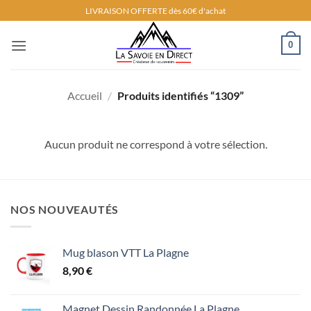
Passer
LIVRAISON OFFERTE dès 60€ d'achat
au
contenu
0
Accueil
/
Produits identifiés “1309”
Aucun produit ne correspond à votre sélection.
NOS NOUVEAUTÉS
Mug blason VTT La Plagne
8,90
€
Magnet Dessin Randonnée La Plagne