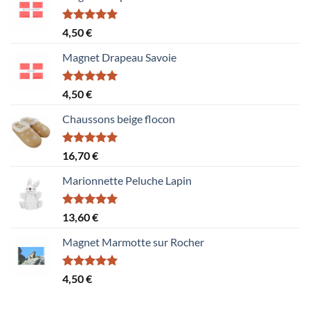
Note
5.00
4,50
€
sur 5
Magnet Drapeau Savoie
Note
5.00
4,50
€
sur 5
Chaussons beige flocon
Note
5.00
16,70
€
sur 5
Marionnette Peluche Lapin
Note
5.00
13,60
€
sur 5
Magnet Marmotte sur Rocher
Note
5.00
4,50
€
sur 5