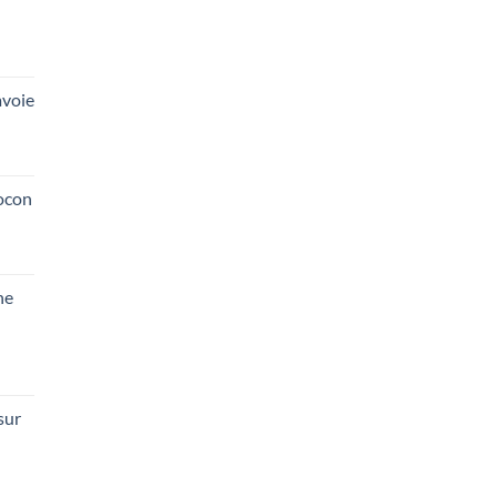
voie
ocon
he
sur