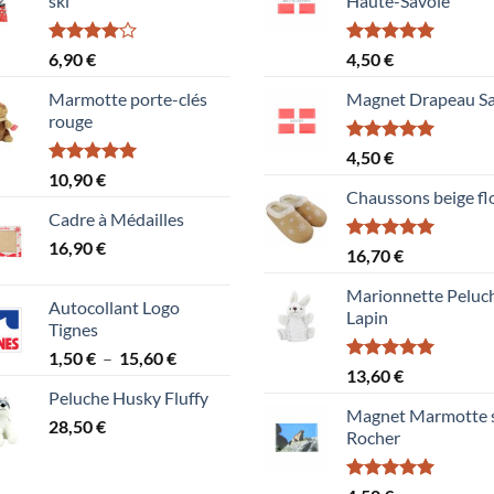
ski
Haute-Savoie
Note
Note
5.00
6,90
€
4,50
€
4.00
sur
sur 5
5
Marmotte porte-clés
Magnet Drapeau Sa
rouge
Note
5.00
4,50
€
sur 5
Note
5.00
10,90
€
sur 5
Chaussons beige fl
Cadre à Médailles
16,90
€
Note
5.00
16,70
€
sur 5
Marionnette Peluc
Autocollant Logo
Lapin
Tignes
Plage
1,50
€
–
15,60
€
Note
5.00
13,60
€
de
sur 5
Peluche Husky Fluffy
prix :
Magnet Marmotte 
28,50
€
1,50 €
Rocher
à
15,60 €
Note
5.00