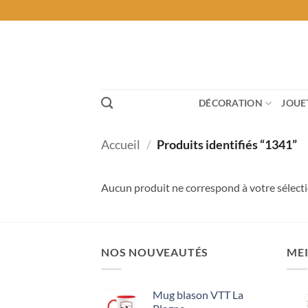
Passer
au
contenu
DÉCORATION
JOUE
Accueil
/
Produits identifiés “1341”
Aucun produit ne correspond à votre sélecti
NOS NOUVEAUTÉS
MEI
Mug blason VTT La