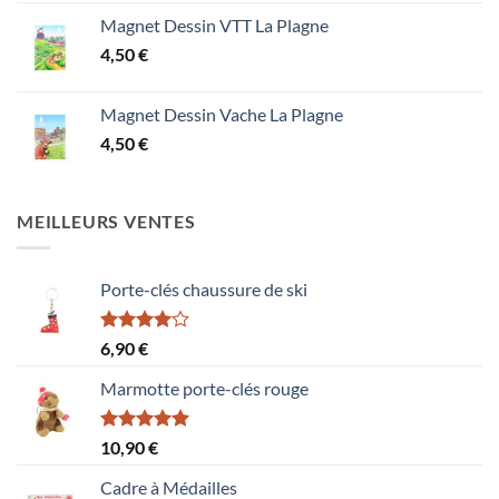
Magnet Dessin VTT La Plagne
4,50
€
Magnet Dessin Vache La Plagne
4,50
€
MEILLEURS VENTES
Porte-clés chaussure de ski
Note
6,90
€
4.00
sur
5
Marmotte porte-clés rouge
Note
5.00
10,90
€
sur 5
Cadre à Médailles