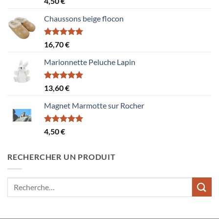
4,50
€
sur 5
Chaussons beige flocon
Note
5.00
16,70
€
sur 5
Marionnette Peluche Lapin
Note
5.00
13,60
€
sur 5
Magnet Marmotte sur Rocher
Note
5.00
4,50
€
sur 5
RECHERCHER UN PRODUIT
Recherche
pour :