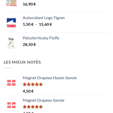
16,90
€
Autocollant Logo Tignes
Plage
1,50
€
–
15,60
€
de
prix :
Peluche Husky Fluffy
1,50 €
28,50
€
à
15,60 €
LES MIEUX NOTÉS
Magnet Drapeau Haute-Savoie
Note
5.00
4,50
€
sur 5
Magnet Drapeau Savoie
Note
5.00