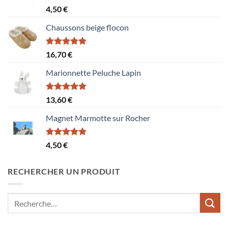
Note
5.00
4,50
€
sur 5
Chaussons beige flocon
Note
5.00
16,70
€
sur 5
Marionnette Peluche Lapin
Note
5.00
13,60
€
sur 5
Magnet Marmotte sur Rocher
Note
5.00
4,50
€
sur 5
RECHERCHER UN PRODUIT
Recherche
pour :