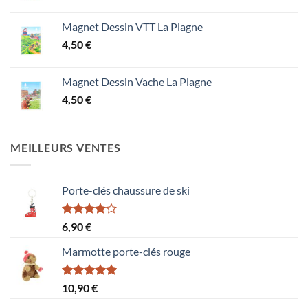
Magnet Dessin VTT La Plagne
4,50
€
Magnet Dessin Vache La Plagne
4,50
€
MEILLEURS VENTES
Porte-clés chaussure de ski
Note
6,90
€
4.00
sur
5
Marmotte porte-clés rouge
Note
5.00
10,90
€
sur 5