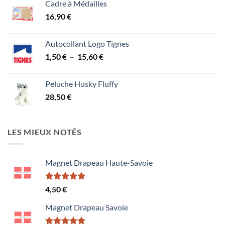
Cadre à Médailles
16,90
€
Autocollant Logo Tignes
Plage
1,50
€
–
15,60
€
de
prix :
Peluche Husky Fluffy
1,50 €
28,50
€
à
15,60 €
LES MIEUX NOTÉS
Magnet Drapeau Haute-Savoie
Note
5.00
4,50
€
sur 5
Magnet Drapeau Savoie