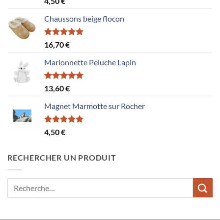
4,50
€
sur 5
Chaussons beige flocon
Note
5.00
16,70
€
sur 5
Marionnette Peluche Lapin
Note
5.00
13,60
€
sur 5
Magnet Marmotte sur Rocher
Note
5.00
4,50
€
sur 5
RECHERCHER UN PRODUIT
Recherche
pour :