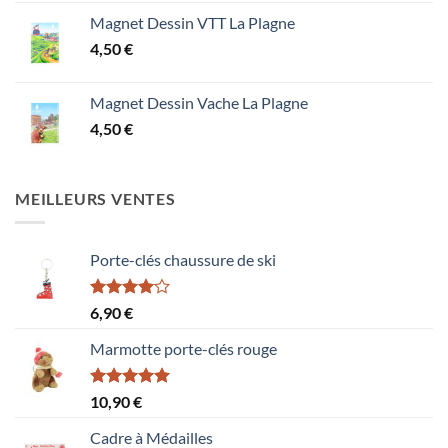
Magnet Dessin VTT La Plagne
4,50
€
Magnet Dessin Vache La Plagne
4,50
€
MEILLEURS VENTES
Porte-clés chaussure de ski
Note
6,90
€
4.00
sur
5
Marmotte porte-clés rouge
Note
5.00
10,90
€
sur 5
Cadre à Médailles