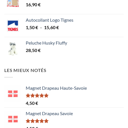
16,90
€
Autocollant Logo Tignes
Plage
1,50
€
–
15,60
€
de
prix :
Peluche Husky Fluffy
1,50 €
28,50
€
à
15,60 €
LES MIEUX NOTÉS
Magnet Drapeau Haute-Savoie
Note
5.00
4,50
€
sur 5
Magnet Drapeau Savoie
Note
5.00