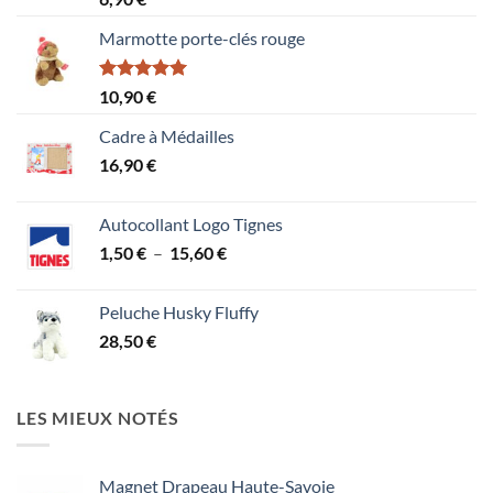
4.00
sur
5
Marmotte porte-clés rouge
Note
5.00
10,90
€
sur 5
Cadre à Médailles
16,90
€
Autocollant Logo Tignes
Plage
1,50
€
–
15,60
€
de
prix :
Peluche Husky Fluffy
1,50 €
28,50
€
à
15,60 €
LES MIEUX NOTÉS
Magnet Drapeau Haute-Savoie