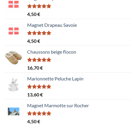
Note
5.00
4,50
€
sur 5
Magnet Drapeau Savoie
Note
5.00
4,50
€
sur 5
Chaussons beige flocon
Note
5.00
16,70
€
sur 5
Marionnette Peluche Lapin
Note
5.00
13,60
€
sur 5
Magnet Marmotte sur Rocher
Note
5.00
4,50
€
sur 5