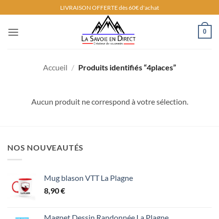
Passer
LIVRAISON OFFERTE dès 60€ d'achat
au
contenu
0
Accueil
/
Produits identifiés “4places”
Aucun produit ne correspond à votre sélection.
NOS NOUVEAUTÉS
Mug blason VTT La Plagne
8,90
€
Magnet Dessin Randonnée La Plagne