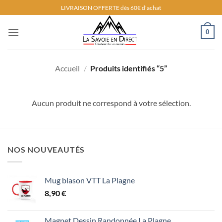
Passer
LIVRAISON OFFERTE dès 60€ d'achat
au
contenu
0
Accueil
/
Produits identifiés “5”
Aucun produit ne correspond à votre sélection.
NOS NOUVEAUTÉS
Mug blason VTT La Plagne
8,90
€
Magnet Dessin Randonnée La Plagne