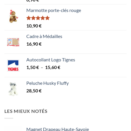
4.00
sur
5
Marmotte porte-clés rouge
Note
5.00
10,90
€
sur 5
Cadre à Médailles
16,90
€
Autocollant Logo Tignes
Plage
1,50
€
–
15,60
€
de
prix :
Peluche Husky Fluffy
1,50 €
28,50
€
à
15,60 €
LES MIEUX NOTÉS
Magnet Drapeau Haute-Savoie