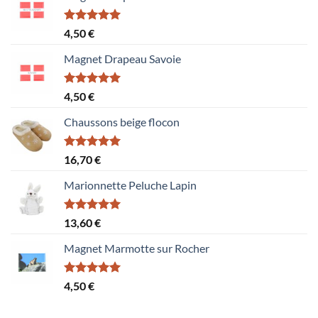
Note
5.00
4,50
€
sur 5
Magnet Drapeau Savoie
Note
5.00
4,50
€
sur 5
Chaussons beige flocon
Note
5.00
16,70
€
sur 5
Marionnette Peluche Lapin
Note
5.00
13,60
€
sur 5
Magnet Marmotte sur Rocher
Note
5.00
4,50
€
sur 5