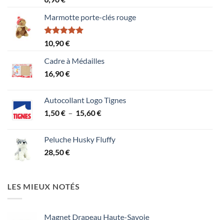
4.00
sur
5
Marmotte porte-clés rouge
Note
5.00
10,90
€
sur 5
Cadre à Médailles
16,90
€
Autocollant Logo Tignes
Plage
1,50
€
–
15,60
€
de
prix :
Peluche Husky Fluffy
1,50 €
28,50
€
à
15,60 €
LES MIEUX NOTÉS
Magnet Drapeau Haute-Savoie