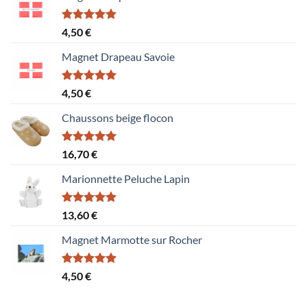
Note
5.00
4,50
€
sur 5
Magnet Drapeau Savoie
Note
5.00
4,50
€
sur 5
Chaussons beige flocon
Note
5.00
16,70
€
sur 5
Marionnette Peluche Lapin
Note
5.00
13,60
€
sur 5
Magnet Marmotte sur Rocher
Note
5.00
4,50
€
sur 5