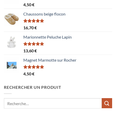
Note
5.00
4,50
€
sur 5
Chaussons beige flocon
Note
5.00
16,70
€
sur 5
Marionnette Peluche Lapin
Note
5.00
13,60
€
sur 5
Magnet Marmotte sur Rocher
Note
5.00
4,50
€
sur 5
RECHERCHER UN PRODUIT
Recherche
pour :