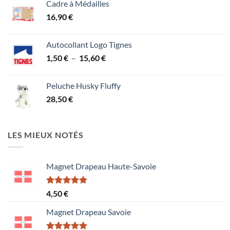
Cadre à Médailles
16,90
€
Autocollant Logo Tignes
Plage
1,50
€
–
15,60
€
de
prix :
Peluche Husky Fluffy
1,50 €
28,50
€
à
15,60 €
LES MIEUX NOTÉS
Magnet Drapeau Haute-Savoie
Note
5.00
4,50
€
sur 5
Magnet Drapeau Savoie