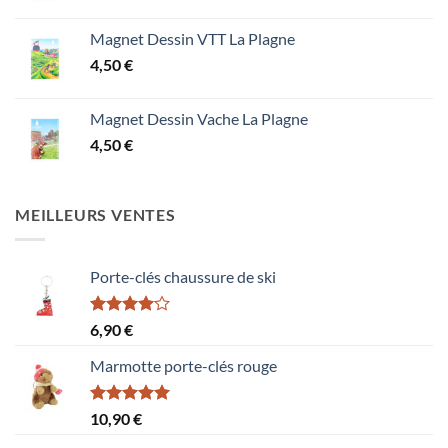
Magnet Dessin VTT La Plagne
4,50
€
Magnet Dessin Vache La Plagne
4,50
€
MEILLEURS VENTES
Porte-clés chaussure de ski
Note
6,90
€
4.00
sur
5
Marmotte porte-clés rouge
Note
5.00
10,90
€
sur 5