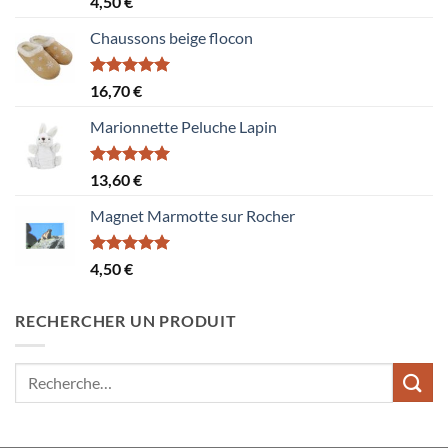
4,50
€
sur 5
Chaussons beige flocon
Note
5.00
16,70
€
sur 5
Marionnette Peluche Lapin
Note
5.00
13,60
€
sur 5
Magnet Marmotte sur Rocher
Note
5.00
4,50
€
sur 5
RECHERCHER UN PRODUIT
Recherche
pour :