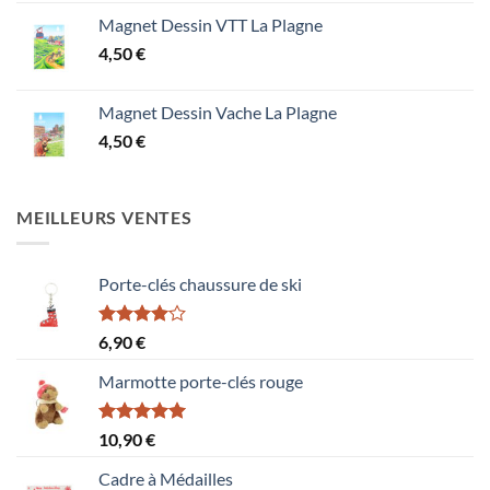
Magnet Dessin VTT La Plagne
4,50
€
Magnet Dessin Vache La Plagne
4,50
€
MEILLEURS VENTES
Porte-clés chaussure de ski
Note
6,90
€
4.00
sur
5
Marmotte porte-clés rouge
Note
5.00
10,90
€
sur 5
Cadre à Médailles