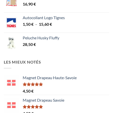
16,90
€
Autocollant Logo Tignes
Plage
1,50
€
–
15,60
€
de
prix :
Peluche Husky Fluffy
1,50 €
28,50
€
à
15,60 €
LES MIEUX NOTÉS
Magnet Drapeau Haute-Savoie
Note
5.00
4,50
€
sur 5
Magnet Drapeau Savoie
Note
5.00