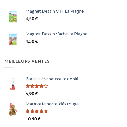
Magnet Dessin VTT La Plagne
4,50
€
Magnet Dessin Vache La Plagne
4,50
€
MEILLEURS VENTES
Porte-clés chaussure de ski
Note
6,90
€
4.00
sur
5
Marmotte porte-clés rouge
Note
5.00
10,90
€
sur 5