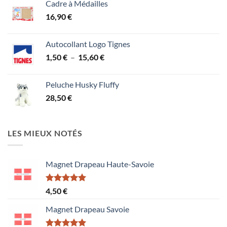
Cadre à Médailles
16,90
€
Autocollant Logo Tignes
Plage
1,50
€
–
15,60
€
de
prix :
Peluche Husky Fluffy
1,50 €
28,50
€
à
15,60 €
LES MIEUX NOTÉS
Magnet Drapeau Haute-Savoie
Note
5.00
4,50
€
sur 5
Magnet Drapeau Savoie