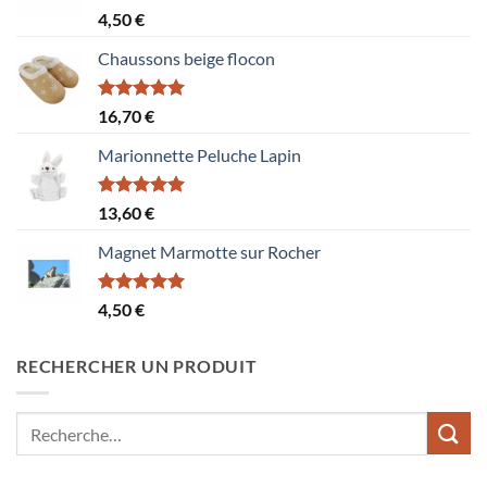
Note
5.00
4,50
€
sur 5
Chaussons beige flocon
Note
5.00
16,70
€
sur 5
Marionnette Peluche Lapin
Note
5.00
13,60
€
sur 5
Magnet Marmotte sur Rocher
Note
5.00
4,50
€
sur 5
RECHERCHER UN PRODUIT
Recherche
pour :