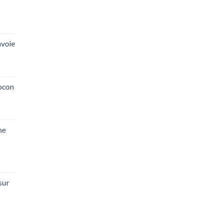
voie
ocon
he
sur