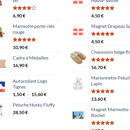
ski
Haute-Savoie
Note
Note
5.00
6,90
€
4,50
€
4.00
sur
sur 5
5
Marmotte porte-clés
Magnet Drapeau Sa
rouge
Note
5.00
4,50
€
sur 5
Note
5.00
10,90
€
sur 5
Chaussons beige fl
Cadre à Médailles
16,90
€
Note
5.00
16,70
€
sur 5
Marionnette Peluc
Autocollant Logo
Lapin
Tignes
Plage
1,50
€
–
15,60
€
Note
5.00
13,60
€
de
sur 5
Peluche Husky Fluffy
prix :
Magnet Marmotte 
28,50
€
1,50 €
Rocher
à
15,60 €
Note
5.00