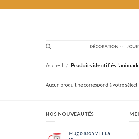
Passer
au
contenu
DÉCORATION
JOUE
Accueil
/
Produits identifiés “animad
Aucun produit ne correspond à votre sélecti
NOS NOUVEAUTÉS
MEI
Mug blason VTT La