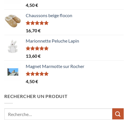
Note
5.00
4,50
€
sur 5
Chaussons beige flocon
Note
5.00
16,70
€
sur 5
Marionnette Peluche Lapin
Note
5.00
13,60
€
sur 5
Magnet Marmotte sur Rocher
Note
5.00
4,50
€
sur 5
RECHERCHER UN PRODUIT
Recherche
pour :