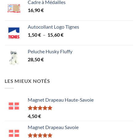
Cadre à Médailles
16,90
€
Autocollant Logo Tignes
Plage
1,50
€
–
15,60
€
de
prix :
Peluche Husky Fluffy
1,50 €
28,50
€
à
15,60 €
LES MIEUX NOTÉS
Magnet Drapeau Haute-Savoie
Note
5.00
4,50
€
sur 5
Magnet Drapeau Savoie