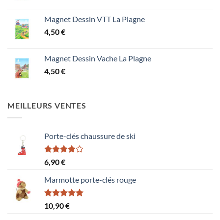
Magnet Dessin VTT La Plagne
4,50
€
Magnet Dessin Vache La Plagne
4,50
€
MEILLEURS VENTES
Porte-clés chaussure de ski
Note
6,90
€
4.00
sur
5
Marmotte porte-clés rouge
Note
5.00
10,90
€
sur 5