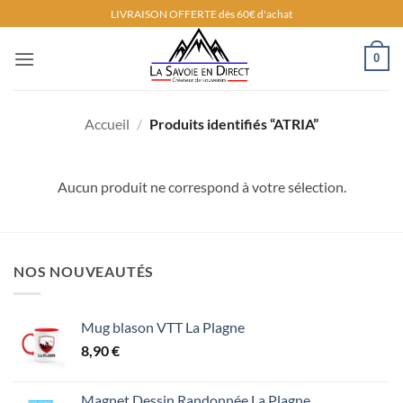
Passer
LIVRAISON OFFERTE dès 60€ d'achat
au
contenu
0
Accueil
/
Produits identifiés “ATRIA”
Aucun produit ne correspond à votre sélection.
NOS NOUVEAUTÉS
Mug blason VTT La Plagne
8,90
€
Magnet Dessin Randonnée La Plagne