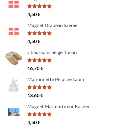
Note
5.00
4,50
€
sur 5
Magnet Drapeau Savoie
Note
5.00
4,50
€
sur 5
Chaussons beige flocon
Note
5.00
16,70
€
sur 5
Marionnette Peluche Lapin
Note
5.00
13,60
€
sur 5
Magnet Marmotte sur Rocher
Note
5.00
4,50
€
sur 5