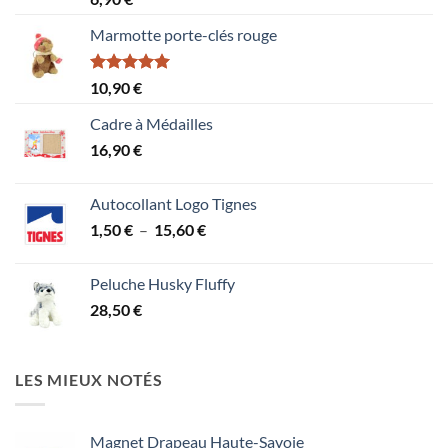
4.00
sur
5
Marmotte porte-clés rouge
Note
5.00
10,90
€
sur 5
Cadre à Médailles
16,90
€
Autocollant Logo Tignes
Plage
1,50
€
–
15,60
€
de
prix :
Peluche Husky Fluffy
1,50 €
28,50
€
à
15,60 €
LES MIEUX NOTÉS
Magnet Drapeau Haute-Savoie