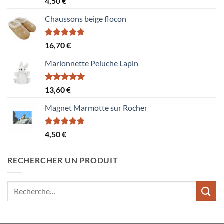
4,50
€
sur 5
Chaussons beige flocon
Note
5.00
16,70
€
sur 5
Marionnette Peluche Lapin
Note
5.00
13,60
€
sur 5
Magnet Marmotte sur Rocher
Note
5.00
4,50
€
sur 5
RECHERCHER UN PRODUIT
Recherche
pour :