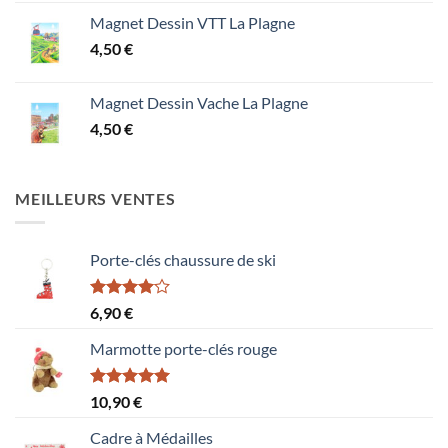
Magnet Dessin VTT La Plagne
4,50
€
Magnet Dessin Vache La Plagne
4,50
€
MEILLEURS VENTES
Porte-clés chaussure de ski
Note
6,90
€
4.00
sur
5
Marmotte porte-clés rouge
Note
5.00
10,90
€
sur 5
Cadre à Médailles