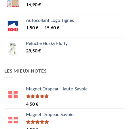
16,90
€
Autocollant Logo Tignes
Plage
1,50
€
–
15,60
€
de
prix :
Peluche Husky Fluffy
1,50 €
28,50
€
à
15,60 €
LES MIEUX NOTÉS
Magnet Drapeau Haute-Savoie
Note
5.00
4,50
€
sur 5
Magnet Drapeau Savoie
Note
5.00