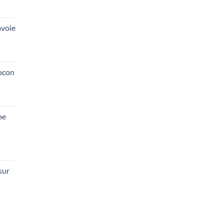
voie
ocon
he
sur