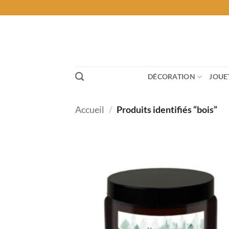
Passer
au
contenu
DÉCORATION
JOUE
Accueil
/
Produits identifiés “bois”