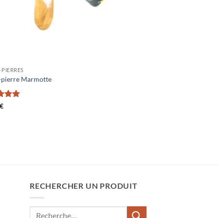
-PIERRES
-pierre Marmotte
5
sur
€
RECHERCHER UN PRODUIT
Recherche