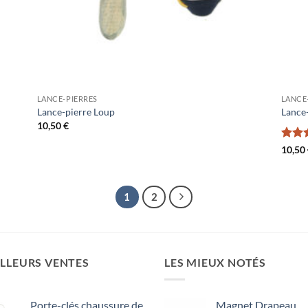
LANCE-PIERRES
LANCE
Lance-pierre Loup
Lance
10,50
€
Note
10,50
5
1
2
LLEURS VENTES
LES MIEUX NOTÉS
Porte-clés chaussure de
Magnet Drapeau