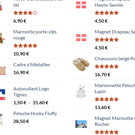
ski
Haute-Savoie
Note
Note
5.00
6,90
€
4,50
€
4.00
sur
sur 5
5
Marmotte porte-clés
Magnet Drapeau Sa
rouge
Note
5.00
4,50
€
sur 5
Note
5.00
10,90
€
sur 5
Chaussons beige fl
Cadre à Médailles
16,90
€
Note
5.00
16,70
€
sur 5
Marionnette Peluc
Autocollant Logo
Lapin
Tignes
Plage
1,50
€
–
15,60
€
Note
5.00
13,60
€
de
sur 5
Peluche Husky Fluffy
prix :
Magnet Marmotte 
28,50
€
1,50 €
Rocher
à
15,60 €