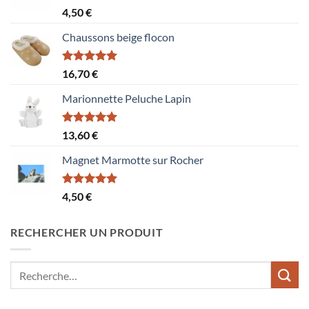
Note
5.00
4,50
€
sur 5
Chaussons beige flocon
Note
5.00
16,70
€
sur 5
Marionnette Peluche Lapin
Note
5.00
13,60
€
sur 5
Magnet Marmotte sur Rocher
Note
5.00
4,50
€
sur 5
RECHERCHER UN PRODUIT
Recherche
pour :