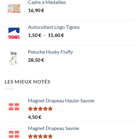
Cadre à Médailles
16,90
€
Autocollant Logo Tignes
Plage
1,50
€
–
15,60
€
de
prix :
Peluche Husky Fluffy
1,50 €
28,50
€
à
15,60 €
LES MIEUX NOTÉS
Magnet Drapeau Haute-Savoie
Note
5.00
4,50
€
sur 5
Magnet Drapeau Savoie