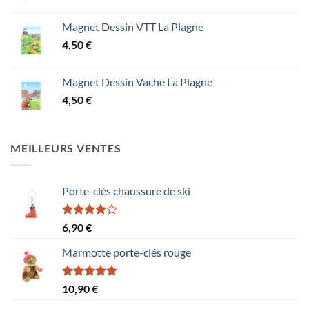
Magnet Dessin VTT La Plagne
4,50
€
Magnet Dessin Vache La Plagne
4,50
€
MEILLEURS VENTES
Porte-clés chaussure de ski
Note
6,90
€
4.00
sur
5
Marmotte porte-clés rouge
Note
5.00
10,90
€
sur 5