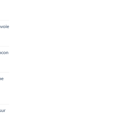
voie
ocon
he
sur