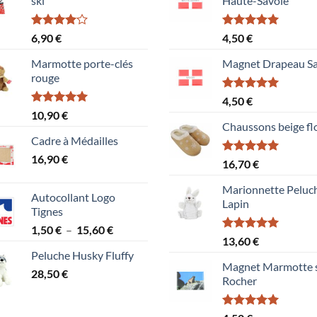
ski
Haute-Savoie
Note
Note
5.00
6,90
€
4,50
€
4.00
sur
sur 5
5
Marmotte porte-clés
Magnet Drapeau Sa
rouge
Note
5.00
4,50
€
sur 5
Note
5.00
10,90
€
sur 5
Chaussons beige fl
Cadre à Médailles
16,90
€
Note
5.00
16,70
€
sur 5
Marionnette Peluc
Autocollant Logo
Lapin
Tignes
Plage
1,50
€
–
15,60
€
Note
5.00
13,60
€
de
sur 5
Peluche Husky Fluffy
prix :
Magnet Marmotte 
28,50
€
1,50 €
Rocher
à
15,60 €
Note
5.00