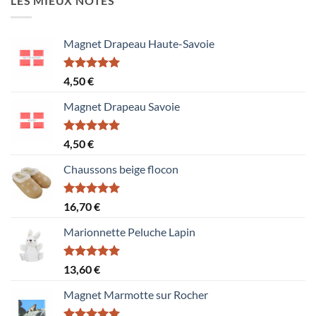
LES MIEUX NOTÉS
Magnet Drapeau Haute-Savoie
Note
5.00
4,50
€
sur 5
Magnet Drapeau Savoie
Note
5.00
4,50
€
sur 5
Chaussons beige flocon
Note
5.00
16,70
€
sur 5
Marionnette Peluche Lapin
Note
5.00
13,60
€
sur 5
Magnet Marmotte sur Rocher