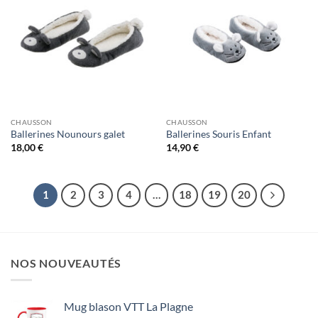
CHAUSSON
CHAUSSON
Ballerines Nounours galet
Ballerines Souris Enfant
18,00
€
14,90
€
1
2
3
4
…
18
19
20
NOS NOUVEAUTÉS
Mug blason VTT La Plagne