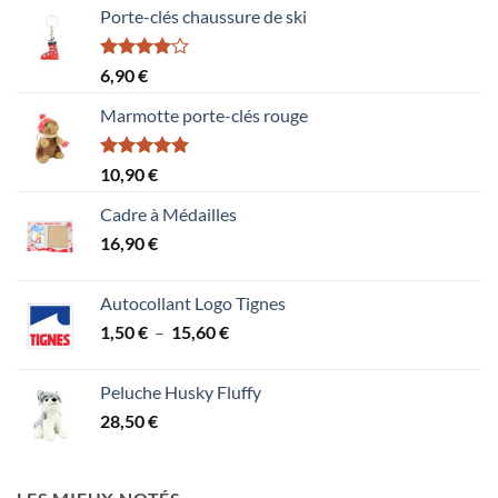
Porte-clés chaussure de ski
Note
6,90
€
4.00
sur
5
Marmotte porte-clés rouge
Note
5.00
10,90
€
sur 5
Cadre à Médailles
16,90
€
Autocollant Logo Tignes
Plage
1,50
€
–
15,60
€
de
prix :
Peluche Husky Fluffy
1,50 €
28,50
€
à
15,60 €