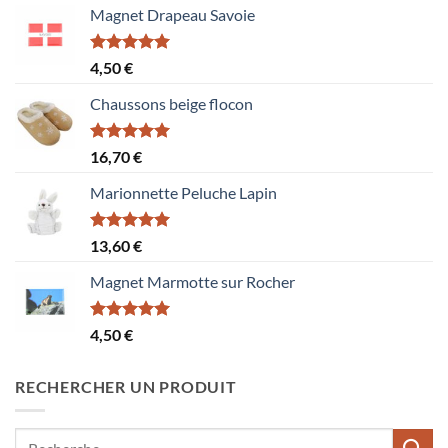
Magnet Drapeau Savoie
Note
5.00
4,50
€
sur 5
Chaussons beige flocon
Note
5.00
16,70
€
sur 5
Marionnette Peluche Lapin
Note
5.00
13,60
€
sur 5
Magnet Marmotte sur Rocher
Note
5.00
4,50
€
sur 5
RECHERCHER UN PRODUIT
Recherche