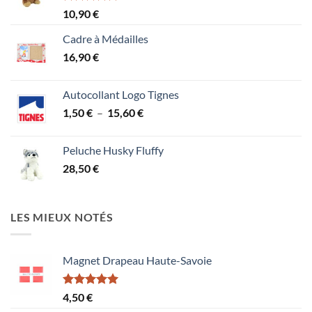
Note
5.00
10,90
€
sur 5
Cadre à Médailles
16,90
€
Autocollant Logo Tignes
Plage
1,50
€
–
15,60
€
de
prix :
Peluche Husky Fluffy
1,50 €
28,50
€
à
15,60 €
LES MIEUX NOTÉS
Magnet Drapeau Haute-Savoie
Note
5.00
4,50
€
sur 5