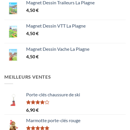
Magnet Dessin Traileurs La Plagne
4,50
€
Magnet Dessin VTT La Plagne
4,50
€
Magnet Dessin Vache La Plagne
4,50
€
MEILLEURS VENTES
Porte-clés chaussure de ski
Note
6,90
€
4.00
sur
5
Marmotte porte-clés rouge