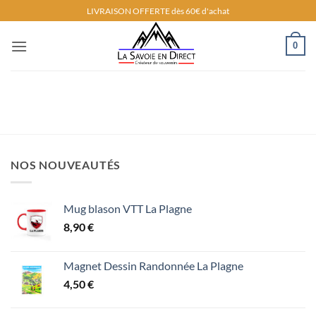
Passer
LIVRAISON OFFERTE dès 60€ d'achat
au
contenu
0
NOS NOUVEAUTÉS
Mug blason VTT La Plagne
8,90
€
Magnet Dessin Randonnée La Plagne
4,50
€