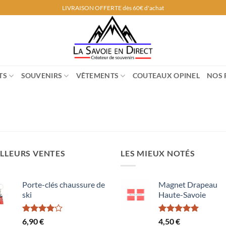
LIVRAISON OFFERTE dès 60€ d'achat
TS
SOUVENIRS
VÊTEMENTS
COUTEAUX OPINEL
NOS 
LLEURS VENTES
LES MIEUX NOTÉS
Porte-clés chaussure de
Magnet Drapeau
ski
Haute-Savoie
Note
Note
5.00
6,90
€
4,50
€