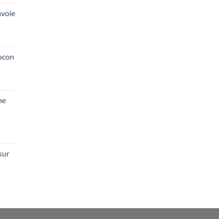
voie
ocon
he
sur