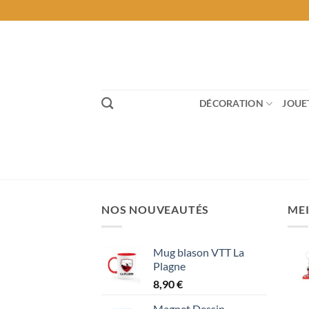
Passer
au
contenu
DÉCORATION
JOUE
NOS NOUVEAUTÉS
MEI
Mug blason VTT La
Plagne
8,90
€
Magnet Dessin