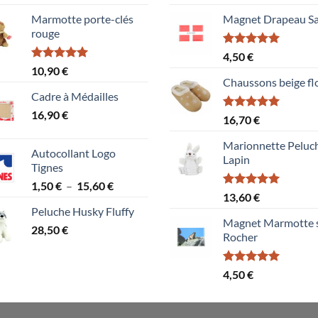
4.00
sur
sur 5
5
Marmotte porte-clés
Magnet Drapeau Sa
rouge
Note
5.00
4,50
€
sur 5
Note
5.00
10,90
€
sur 5
Chaussons beige fl
Cadre à Médailles
16,90
€
Note
5.00
16,70
€
sur 5
Marionnette Peluc
Autocollant Logo
Lapin
Tignes
Plage
1,50
€
–
15,60
€
Note
5.00
13,60
€
de
sur 5
Peluche Husky Fluffy
prix :
Magnet Marmotte 
28,50
€
1,50 €
Rocher
à
15,60 €
Note
5.00
4,50
€
sur 5