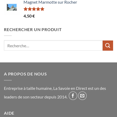
Magnet Marmotte sur Rocher
Note
5.00
4,50
€
sur 5
RECHERCHER UN PRODUIT
Recherche
pour :
A PROPOS DE NOUS
Entreprise à taille humaine, La Savoie en Direct est un des
leaders de son secteur depuis 2014.
AIDE