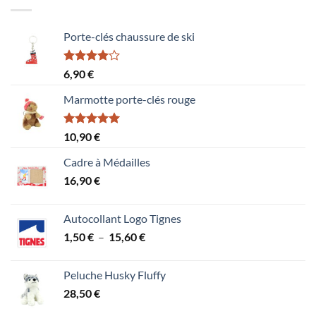
Porte-clés chaussure de ski
Note
6,90
€
4.00
sur
5
Marmotte porte-clés rouge
Note
5.00
10,90
€
sur 5
Cadre à Médailles
16,90
€
Autocollant Logo Tignes
Plage
1,50
€
–
15,60
€
de
prix :
Peluche Husky Fluffy
1,50 €
28,50
€
à
15,60 €