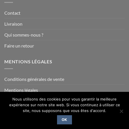
Contact
Livraison
Qui sommes-nous ?
Faire un retour
MENTIONS LÉGALES
Conditions générales de vente
Mentions légales
Nous utilisons des cookies pour vous garantir la meilleure
expérience sur notre site web. Si vous continuez à utiliser ce
site, nous supposons que vous êtes d'accord.
Visa
PayPal
MasterCard
Credit
Card
OK
Copyright 2014- 2026 ©
La Savoie en Direct
2