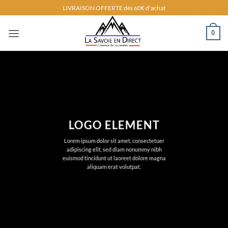
Passer
LIVRAISON OFFERTE dès 60€ d'achat
au
contenu
0
LOGO ELEMENT
Lorem ipsum dolor sit amet, consectetuer
adipiscing elit, sed diam nonummy nibh
euismod tincidunt ut laoreet dolore magna
aliquam erat volutpat.