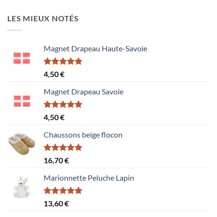
LES MIEUX NOTÉS
Magnet Drapeau Haute-Savoie
Note
5.00
4,50
€
sur 5
Magnet Drapeau Savoie
Note
5.00
4,50
€
sur 5
Chaussons beige flocon
Note
5.00
16,70
€
sur 5
Marionnette Peluche Lapin
Note
5.00
13,60
€
sur 5