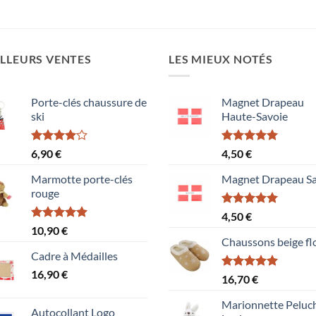
LLEURS VENTES
LES MIEUX NOTÉS
Porte-clés chaussure de
Magnet Drapeau
ski
Haute-Savoie
Note
Note
5.00
6,90
€
4,50
€
4.00
sur
sur 5
5
Marmotte porte-clés
Magnet Drapeau Sa
rouge
Note
5.00
4,50
€
sur 5
Note
5.00
10,90
€
sur 5
Chaussons beige fl
Cadre à Médailles
16,90
€
Note
5.00
16,70
€
sur 5
Marionnette Peluc
Autocollant Logo