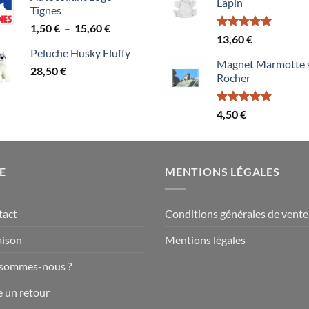
Lapin
Tignes
Plage
1,50
€
–
15,60
€
Note
5.00
13,60
€
de
sur 5
Peluche Husky Fluffy
prix :
Magnet Marmotte 
28,50
€
1,50 €
Rocher
à
15,60 €
Note
5.00
4,50
€
sur 5
E
MENTIONS LÉGALES
tact
Conditions générales de vente
aison
Mentions légales
 sommes-nous ?
e un retour