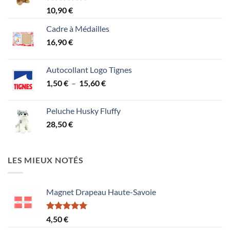
Note
5.00
10,90
€
sur 5
Cadre à Médailles
16,90
€
Autocollant Logo Tignes
Plage
1,50
€
–
15,60
€
de
prix :
Peluche Husky Fluffy
1,50 €
28,50
€
à
15,60 €
LES MIEUX NOTÉS
Magnet Drapeau Haute-Savoie
Note
5.00
4,50
€
sur 5