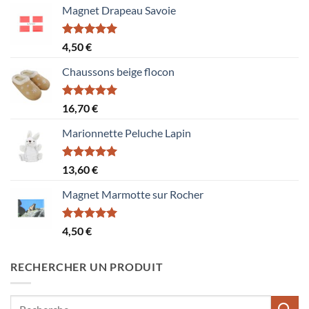
Magnet Drapeau Savoie
Note
5.00
4,50
€
sur 5
Chaussons beige flocon
Note
5.00
16,70
€
sur 5
Marionnette Peluche Lapin
Note
5.00
13,60
€
sur 5
Magnet Marmotte sur Rocher
Note
5.00
4,50
€
sur 5
RECHERCHER UN PRODUIT
Recherche