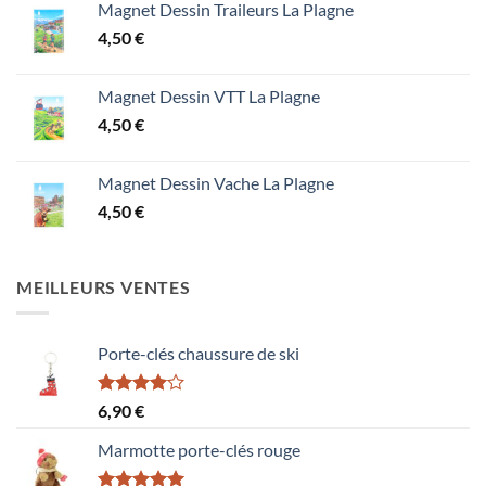
Magnet Dessin Traileurs La Plagne
4,50
€
Magnet Dessin VTT La Plagne
4,50
€
Magnet Dessin Vache La Plagne
4,50
€
MEILLEURS VENTES
Porte-clés chaussure de ski
Note
6,90
€
4.00
sur
5
Marmotte porte-clés rouge