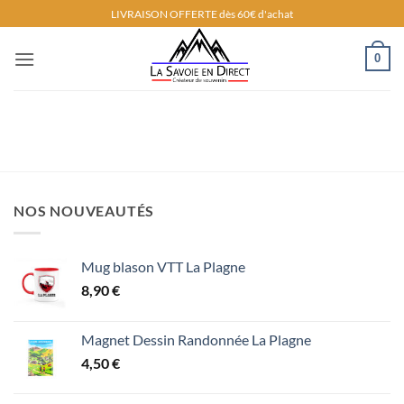
Passer
LIVRAISON OFFERTE dès 60€ d'achat
au
contenu
0
NOS NOUVEAUTÉS
Mug blason VTT La Plagne
8,90
€
Magnet Dessin Randonnée La Plagne
4,50
€