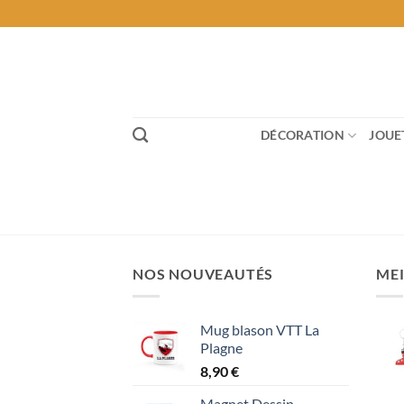
Passer
au
contenu
DÉCORATION
JOUE
NOS NOUVEAUTÉS
MEI
Mug blason VTT La
Plagne
8,90
€
Magnet Dessin