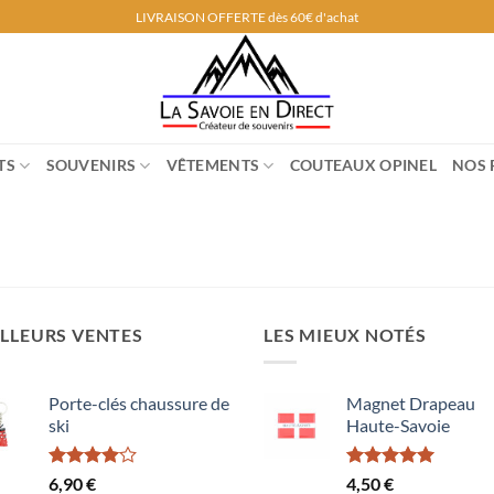
LIVRAISON OFFERTE dès 60€ d'achat
TS
SOUVENIRS
VÊTEMENTS
COUTEAUX OPINEL
NOS 
LLEURS VENTES
LES MIEUX NOTÉS
Porte-clés chaussure de
Magnet Drapeau
ski
Haute-Savoie
Note
Note
5.00
6,90
€
4,50
€