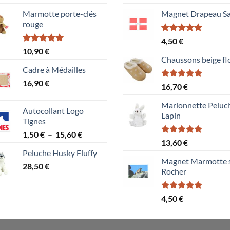
4.00
sur
sur 5
5
Marmotte porte-clés
Magnet Drapeau Sa
rouge
Note
5.00
4,50
€
sur 5
Note
5.00
10,90
€
sur 5
Chaussons beige fl
Cadre à Médailles
16,90
€
Note
5.00
16,70
€
sur 5
Marionnette Peluc
Autocollant Logo
Lapin
Tignes
Plage
1,50
€
–
15,60
€
Note
5.00
13,60
€
de
sur 5
Peluche Husky Fluffy
prix :
Magnet Marmotte 
28,50
€
1,50 €
Rocher
à
15,60 €
Note
5.00
4,50
€
sur 5