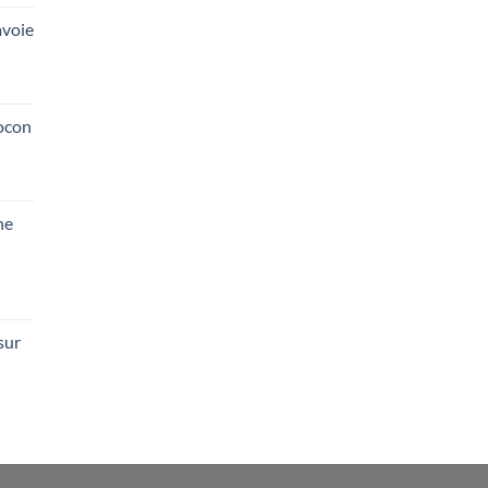
voie
ocon
he
sur