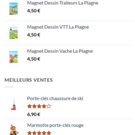
Magnet Dessin Traileurs La Plagne
4,50
€
Magnet Dessin VTT La Plagne
4,50
€
Magnet Dessin Vache La Plagne
4,50
€
MEILLEURS VENTES
Porte-clés chaussure de ski
Note
6,90
€
4.00
sur
5
Marmotte porte-clés rouge