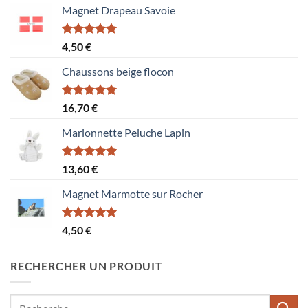
Magnet Drapeau Savoie
Note
5.00
4,50
€
sur 5
Chaussons beige flocon
Note
5.00
16,70
€
sur 5
Marionnette Peluche Lapin
Note
5.00
13,60
€
sur 5
Magnet Marmotte sur Rocher
Note
5.00
4,50
€
sur 5
RECHERCHER UN PRODUIT
Recherche