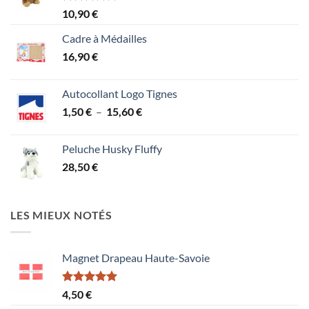
Note
5.00
10,90
€
sur 5
Cadre à Médailles
16,90
€
Autocollant Logo Tignes
Plage
1,50
€
–
15,60
€
de
prix :
Peluche Husky Fluffy
1,50 €
28,50
€
à
15,60 €
LES MIEUX NOTÉS
Magnet Drapeau Haute-Savoie
Note
5.00
4,50
€
sur 5