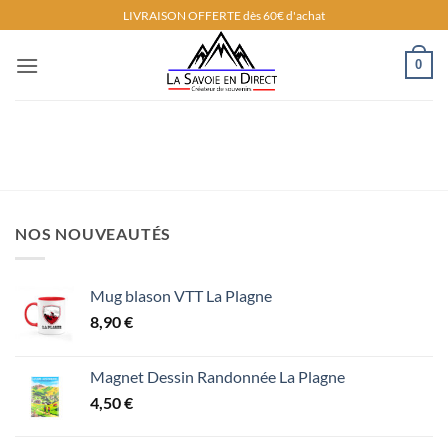
Passer
LIVRAISON OFFERTE dès 60€ d'achat
au
contenu
0
NOS NOUVEAUTÉS
Mug blason VTT La Plagne
8,90
€
Magnet Dessin Randonnée La Plagne
4,50
€