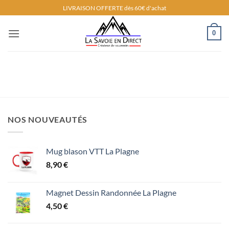
Passer
LIVRAISON OFFERTE dès 60€ d'achat
au
contenu
0
NOS NOUVEAUTÉS
Mug blason VTT La Plagne
8,90
€
Magnet Dessin Randonnée La Plagne
4,50
€