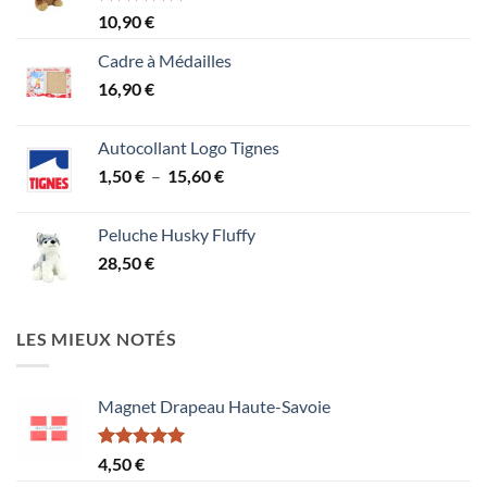
Note
5.00
10,90
€
sur 5
Cadre à Médailles
16,90
€
Autocollant Logo Tignes
Plage
1,50
€
–
15,60
€
de
prix :
Peluche Husky Fluffy
1,50 €
28,50
€
à
15,60 €
LES MIEUX NOTÉS
Magnet Drapeau Haute-Savoie
Note
5.00
4,50
€
sur 5