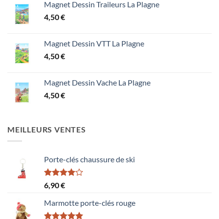
Magnet Dessin Traileurs La Plagne
4,50
€
Magnet Dessin VTT La Plagne
4,50
€
Magnet Dessin Vache La Plagne
4,50
€
MEILLEURS VENTES
Porte-clés chaussure de ski
Note
6,90
€
4.00
sur
5
Marmotte porte-clés rouge