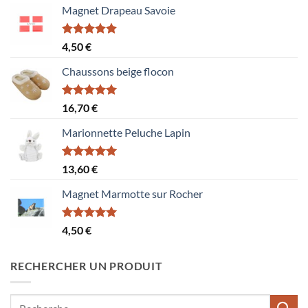
Magnet Drapeau Savoie
Note
5.00
4,50
€
sur 5
Chaussons beige flocon
Note
5.00
16,70
€
sur 5
Marionnette Peluche Lapin
Note
5.00
13,60
€
sur 5
Magnet Marmotte sur Rocher
Note
5.00
4,50
€
sur 5
RECHERCHER UN PRODUIT
Recherche