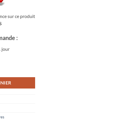
nce sur ce produit
S
mande :
 jour
cières
NIER
res