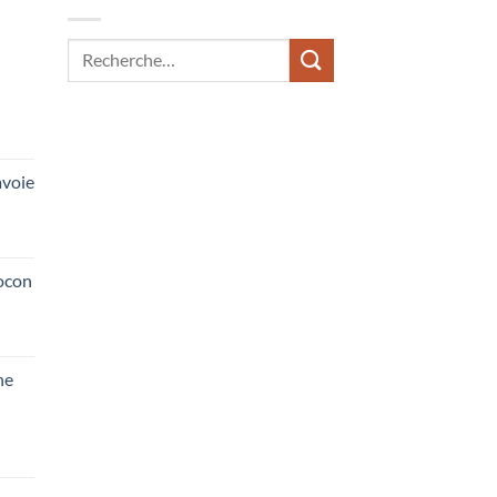
Recherche
pour :
voie
ocon
he