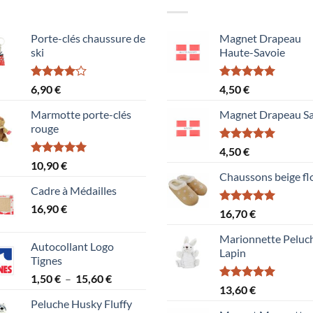
Porte-clés chaussure de
Magnet Drapeau
ski
Haute-Savoie
Note
Note
5.00
6,90
€
4,50
€
4.00
sur
sur 5
5
Marmotte porte-clés
Magnet Drapeau Sa
rouge
Note
5.00
4,50
€
sur 5
Note
5.00
10,90
€
sur 5
Chaussons beige fl
Cadre à Médailles
16,90
€
Note
5.00
16,70
€
sur 5
Marionnette Peluc
Autocollant Logo
Lapin
Tignes
Plage
1,50
€
–
15,60
€
Note
5.00
13,60
€
de
sur 5
Peluche Husky Fluffy
prix :