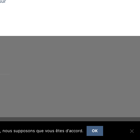
sur
Visa
PayPal
MasterCard
Credit
ite, nous supposons que vous êtes d'accord.
OK
Card