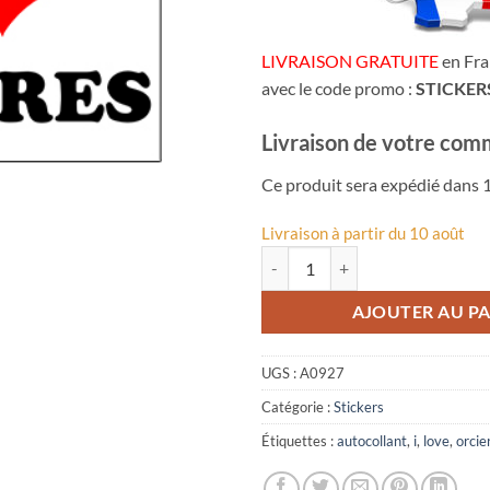
LIVRAISON GRATUITE
en Fra
avec le code promo :
STICKER
Livraison de votre com
Ce produit sera expédié dans 1
Livraison à partir du 10 août
quantité de Autocollant I Love Or
AJOUTER AU PA
UGS :
A0927
Catégorie :
Stickers
Étiquettes :
autocollant
,
i
,
love
,
orcie