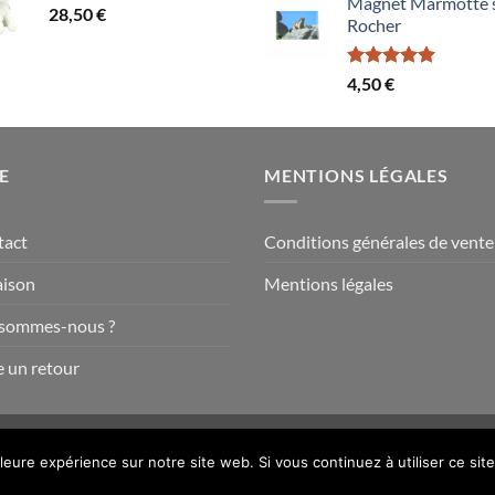
Magnet Marmotte 
28,50
€
1,50 €
Rocher
à
15,60 €
Note
5.00
4,50
€
sur 5
E
MENTIONS LÉGALES
tact
Conditions générales de vente
aison
Mentions légales
 sommes-nous ?
e un retour
lleure expérience sur notre site web. Si vous continuez à utiliser ce s