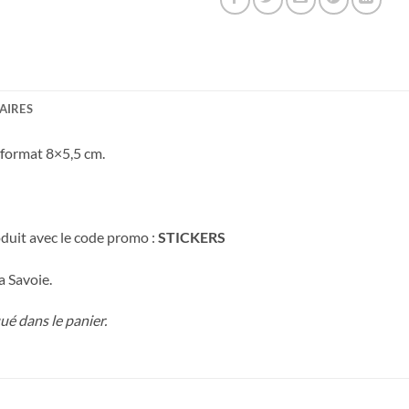
AIRES
 format 8×5,5 cm.
duit avec le code promo :
STICKERS
a Savoie.
é dans le panier.